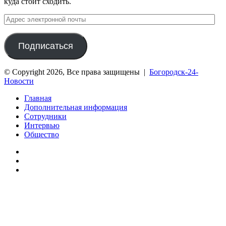
куда стоит сходить.
Адрес
электронной
почты
Подписаться
© Copyright 2026, Все права защищены |
Богородск-24-
Новости
Главная
Дополнительная информация
Сотрудники
Интервью
Общество
vk.com
Telegram
Дзен
Вконтакте
Одноклассники
WhatsApp
Telegram
Viber
Кнопка
«Наверх»