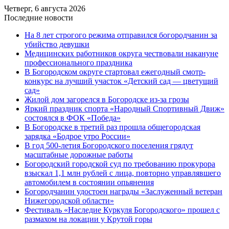
Четверг, 6 августа 2026
Последние новости
На 8 лет строгого режима отправился богородчанин за
убийство девушки
Медицинских работников округа чествовали накануне
профессионального праздника
В Богородском округе стартовал ежегодный смотр-
конкурс на лучший участок «Детский сад — цветущий
сад»
Жилой дом загорелся в Богородске из-за грозы
Яркий праздник спорта «Народный Спортивный Движ»
состоялся в ФОК «Победа»
В Богородске в третий раз прошла общегородская
зарядка «Бодрое утро России»
В год 500-летия Богородского поселения грядут
масштабные дорожные работы
️Богородский городской суд по требованию прокурора
взыскал 1,1 млн рублей с лица, повторно управлявшего
автомобилем в состоянии опьянения
Богородчанин удостоен награды «Заслуженный ветеран
Нижегородской области»
Фестиваль «Наследие Куркуля Богородского» прошел с
размахом на локации у Крутой горы