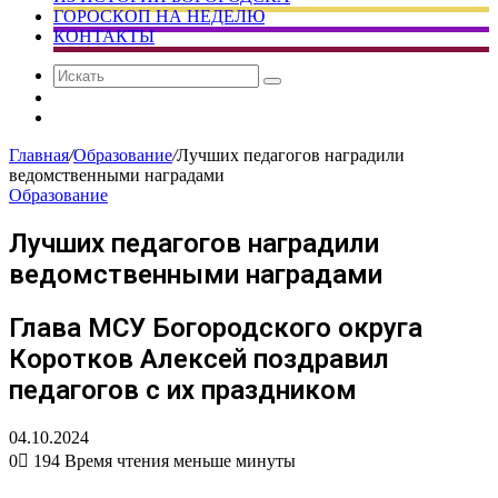
ГОРОСКОП НА НЕДЕЛЮ
КОНТАКТЫ
Искать
Сменить
тему
Случайная
статья
Главная
/
Образование
/
Лучших педагогов наградили
ведомственными наградами
Образование
Лучших педагогов наградили
ведомственными наградами
Глава МСУ Богородского округа
Коротков Алексей поздравил
педагогов с их праздником
04.10.2024
0
194
Время чтения меньше минуты