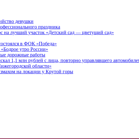
бийство девушки
рофессионального праздника
рс на лучший участок «Детский сад — цветущий сад»
остоялся в ФОК «Победа»
 «Бодрое утро России»
бные дорожные работы
ыскал 1,1 млн рублей с лица, повторно управлявшего автомобиле
Нижегородской области»
азмахом на локации у Крутой горы