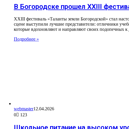
В Богородске прошел XXIII фести
XXIII фестиваль «Таланты земли Богородской» стал наст
сцене выступили лучшие представители: отличники учеб
которые вдохновляют и направляют своих подопечных к
Подробнее »
webmaster
12.04.2026
0
123
Школьное питание на высоком ур