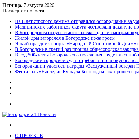
Пятница, 7 августа 2026
Последние новости
На 8 лет строгого режима отправился богородчанин за у
Медицинских работников округа чествовали накануне п
В Богородском округе стартовал ежегодный смотр-конку
Жилой дом загорелся в Богородске из-за грозы
Яркий праздник спорта «Народный Спортивный Движ» с
В Богородске в третий раз прошла общегородская зарядка
В год 500-летия Богородского поселения грядут масшта
️Богородский городской суд по требованию прокурора вз
Богородчанин удостоен награды «Заслуженный ветеран 
Фестиваль «Наследие Куркуля Богородского» прошел с р
Дзен
Telegram
vk.com
Меню
Искать
О ПРОЕКТЕ