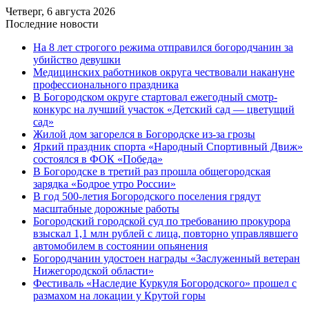
Четверг, 6 августа 2026
Последние новости
На 8 лет строгого режима отправился богородчанин за
убийство девушки
Медицинских работников округа чествовали накануне
профессионального праздника
В Богородском округе стартовал ежегодный смотр-
конкурс на лучший участок «Детский сад — цветущий
сад»
Жилой дом загорелся в Богородске из-за грозы
Яркий праздник спорта «Народный Спортивный Движ»
состоялся в ФОК «Победа»
В Богородске в третий раз прошла общегородская
зарядка «Бодрое утро России»
В год 500-летия Богородского поселения грядут
масштабные дорожные работы
️Богородский городской суд по требованию прокурора
взыскал 1,1 млн рублей с лица, повторно управлявшего
автомобилем в состоянии опьянения
Богородчанин удостоен награды «Заслуженный ветеран
Нижегородской области»
Фестиваль «Наследие Куркуля Богородского» прошел с
размахом на локации у Крутой горы