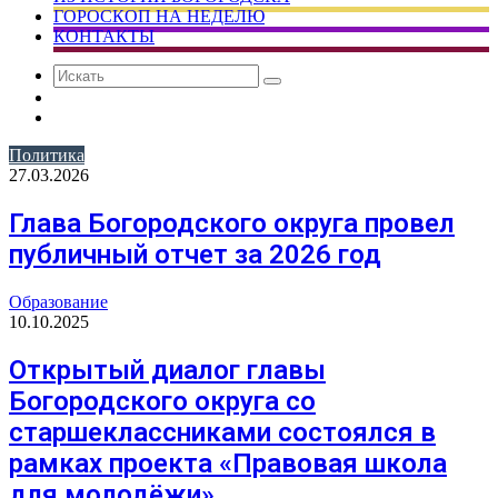
ГОРОСКОП НА НЕДЕЛЮ
КОНТАКТЫ
Искать
Сменить
тему
Случайная
статья
Политика
27.03.2026
Глава Богородского округа провел
публичный отчет за 2026 год
Образование
10.10.2025
Открытый диалог главы
Богородского округа со
старшеклассниками состоялся в
рамках проекта «Правовая школа
для молодёжи»