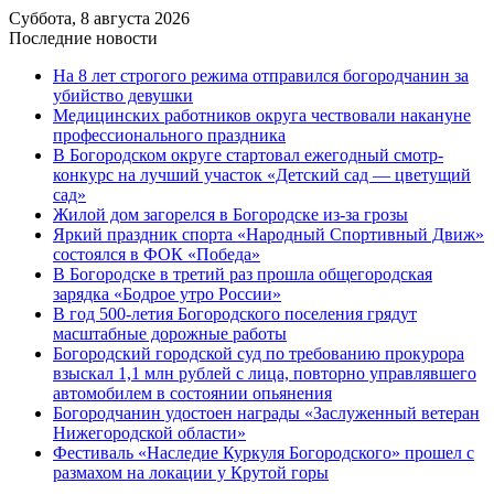
Суббота, 8 августа 2026
Последние новости
На 8 лет строгого режима отправился богородчанин за
убийство девушки
Медицинских работников округа чествовали накануне
профессионального праздника
В Богородском округе стартовал ежегодный смотр-
конкурс на лучший участок «Детский сад — цветущий
сад»
Жилой дом загорелся в Богородске из-за грозы
Яркий праздник спорта «Народный Спортивный Движ»
состоялся в ФОК «Победа»
В Богородске в третий раз прошла общегородская
зарядка «Бодрое утро России»
В год 500-летия Богородского поселения грядут
масштабные дорожные работы
️Богородский городской суд по требованию прокурора
взыскал 1,1 млн рублей с лица, повторно управлявшего
автомобилем в состоянии опьянения
Богородчанин удостоен награды «Заслуженный ветеран
Нижегородской области»
Фестиваль «Наследие Куркуля Богородского» прошел с
размахом на локации у Крутой горы