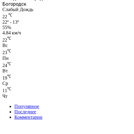
Богородск
Слабый Дождь
℃
22
22º - 13º
55%
4.84 км/ч
℃
22
Вс
℃
23
Пн
℃
24
Вт
℃
19
Ср
℃
11
Чт
Популярное
Последнее
Комментарии