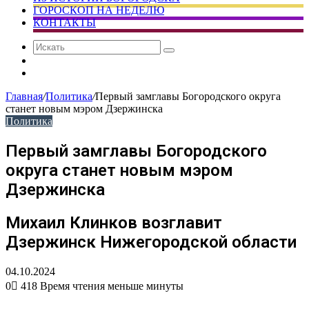
ГОРОСКОП НА НЕДЕЛЮ
КОНТАКТЫ
Искать
Сменить
тему
Случайная
статья
Главная
/
Политика
/
Первый замглавы Богородского округа
станет новым мэром Дзержинска
Политика
Первый замглавы Богородского
округа станет новым мэром
Дзержинска
Михаил Клинков возглавит
Дзержинск Нижегородской области
04.10.2024
0
418
Время чтения меньше минуты