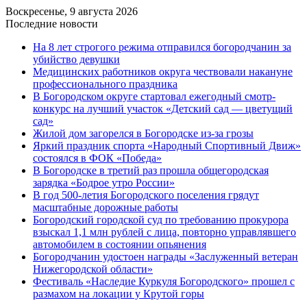
Воскресенье, 9 августа 2026
Последние новости
На 8 лет строгого режима отправился богородчанин за
убийство девушки
Медицинских работников округа чествовали накануне
профессионального праздника
В Богородском округе стартовал ежегодный смотр-
конкурс на лучший участок «Детский сад — цветущий
сад»
Жилой дом загорелся в Богородске из-за грозы
Яркий праздник спорта «Народный Спортивный Движ»
состоялся в ФОК «Победа»
В Богородске в третий раз прошла общегородская
зарядка «Бодрое утро России»
В год 500-летия Богородского поселения грядут
масштабные дорожные работы
️Богородский городской суд по требованию прокурора
взыскал 1,1 млн рублей с лица, повторно управлявшего
автомобилем в состоянии опьянения
Богородчанин удостоен награды «Заслуженный ветеран
Нижегородской области»
Фестиваль «Наследие Куркуля Богородского» прошел с
размахом на локации у Крутой горы