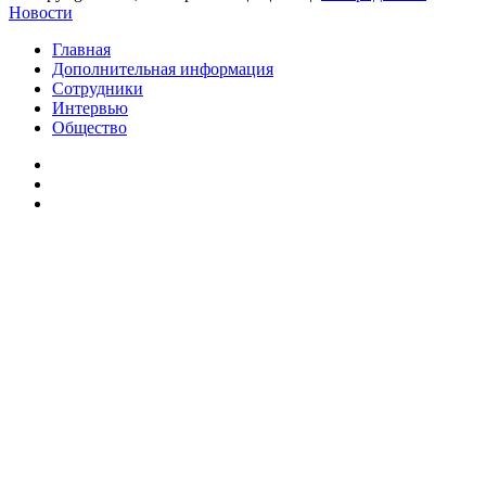
Новости
Главная
Дополнительная информация
Сотрудники
Интервью
Общество
vk.com
Telegram
Дзен
Вконтакте
Одноклассники
WhatsApp
Telegram
Viber
Кнопка
«Наверх»