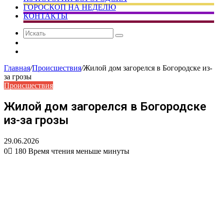
ГОРОСКОП НА НЕДЕЛЮ
КОНТАКТЫ
Искать
Сменить
тему
Случайная
статья
Главная
/
Происшествия
/
Жилой дом загорелся в Богородске из-
за грозы
Происшествия
Жилой дом загорелся в Богородске
из-за грозы
29.06.2026
0
180
Время чтения меньше минуты