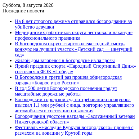
Суббота, 8 августа 2026
Последние новости
На 8 лет строгого режима отправился богородчанин за
убийство девушки
Медицинских работников округа чествовали накануне
профессионального праздника
В Богородском округе стартовал ежегодный смотр-
конкурс на лучший участок «Детский сад — цветущий
сад»
Жилой дом загорелся в Богородске из-за грозы
Яркий праздник спорта «Народный Спортивный Движ»
состоялся в ФОК «Победа»
В Богородске в третий раз прошла общегородская
зарядка «Бодрое утро России»
В год 500-летия Богородского поселения грядут
масштабные дорожные работы
️Богородский городской суд по требованию прокурора
взыскал 1,1 млн рублей с лица, повторно управлявшего
автомобилем в состоянии опьянения
Богородчанин удостоен награды «Заслуженный ветеран
Нижегородской области»
Фестиваль «Наследие Куркуля Богородского» прошел с
размахом на локации у Крутой горы