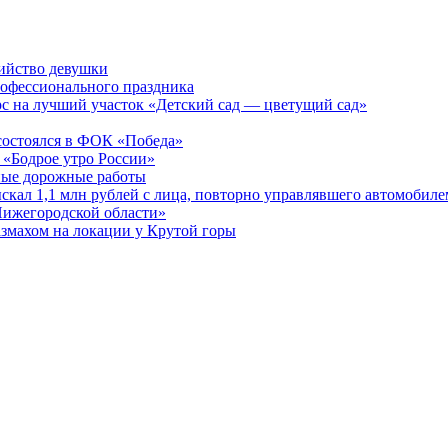
бийство девушки
рофессионального праздника
рс на лучший участок «Детский сад — цветущий сад»
остоялся в ФОК «Победа»
 «Бодрое утро России»
бные дорожные работы
ыскал 1,1 млн рублей с лица, повторно управлявшего автомобиле
Нижегородской области»
азмахом на локации у Крутой горы