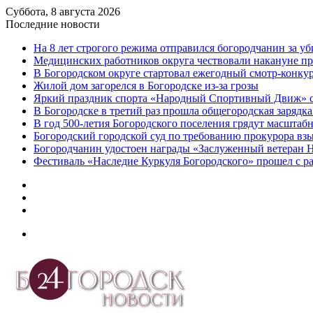
Суббота, 8 августа 2026
Последние новости
На 8 лет строгого режима отправился богородчанин за у
Медицинских работников округа чествовали накануне п
В Богородском округе стартовал ежегодный смотр-конку
Жилой дом загорелся в Богородске из-за грозы
Яркий праздник спорта «Народный Спортивный Движ» с
В Богородске в третий раз прошла общегородская зарядка
В год 500-летия Богородского поселения грядут масшта
️Богородский городской суд по требованию прокурора вз
Богородчанин удостоен награды «Заслуженный ветеран 
Фестиваль «Наследие Куркуля Богородского» прошел с р
Дзен
Telegram
vk.com
Меню