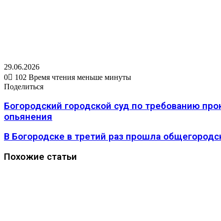
29.06.2026
0
102
Время чтения меньше минуты
Вконтакте
Одноклассники
WhatsApp
Telegram
Viber
Поделиться
Печатать
Поделиться
через
Вконтакте
Одноклассники
WhatsApp
Telegram
Viber
Поделиться
Печатать
электронную
через
️Богородский городской суд по требованию про
почту
электронную
опьянения
почту
В Богородске в третий раз прошла общегородс
Похожие статьи