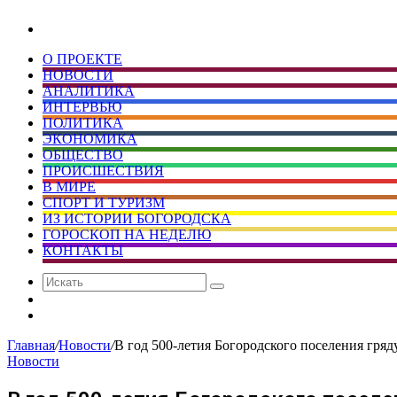
Искать
О ПРОЕКТЕ
НОВОСТИ
АНАЛИТИКА
ИНТЕРВЬЮ
ПОЛИТИКА
ЭКОНОМИКА
ОБЩЕСТВО
ПРОИСШЕСТВИЯ
В МИРЕ
СПОРТ И ТУРИЗМ
ИЗ ИСТОРИИ БОГОРОДСКА
ГОРОСКОП НА НЕДЕЛЮ
КОНТАКТЫ
Искать
Сменить
тему
Случайная
статья
Главная
/
Новости
/
В год 500-летия Богородского поселения гря
Новости