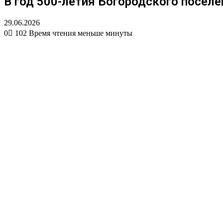
В год 500-летия Богородского посе
29.06.2026
0
102
Время чтения меньше минуты
Вконтакте
Одноклассники
WhatsApp
Telegram
Viber
Поделиться
Печатать
через
электронную
почту