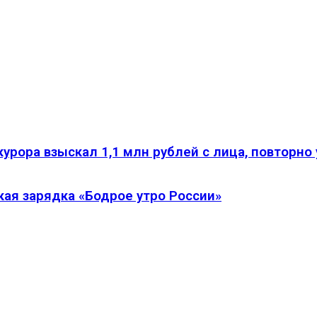
курора взыскал 1,1 млн рублей с лица, повторн
кая зарядка «Бодрое утро России»