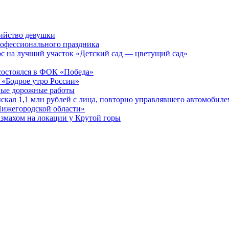
бийство девушки
рофессионального праздника
рс на лучший участок «Детский сад — цветущий сад»
остоялся в ФОК «Победа»
 «Бодрое утро России»
бные дорожные работы
ыскал 1,1 млн рублей с лица, повторно управлявшего автомобиле
Нижегородской области»
азмахом на локации у Крутой горы