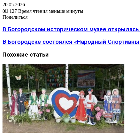
20.05.2026
0
127
Время чтения меньше минуты
Вконтакте
Одноклассники
WhatsApp
Telegram
Viber
Поделиться
Печатать
Поделиться
через
Вконтакте
Одноклассники
WhatsApp
Telegram
Viber
Поделиться
Печатать
электронную
через
В Богородском историческом музее открылась 
почту
электронную
почту
В Богородске состоялся «Народный Спортивны
Похожие статьи