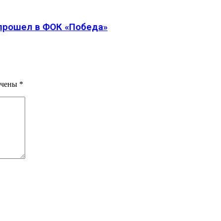
 прошел в ФОК «Победа»
ечены
*