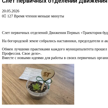
Слет первичных отделений Движения
20.05.2026
0
127
Время чтения меньше минуты
Вконтакте
Одноклассники
WhatsApp
Telegram
Viber
Поделиться
Печатать
через
электронную
Слет первичных отделений Движения Первых «Траектория буду
почту
На богородской земле собрались наставники, председатели и а
Обмен лучшими практиками каждого муниципалитета прошел в 
Профессия. Свое дело».
Вместе с новыми идеями для работы в своих первичных органи