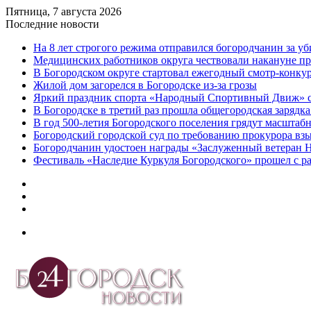
Пятница, 7 августа 2026
Последние новости
На 8 лет строгого режима отправился богородчанин за у
Медицинских работников округа чествовали накануне п
В Богородском округе стартовал ежегодный смотр-конку
Жилой дом загорелся в Богородске из-за грозы
Яркий праздник спорта «Народный Спортивный Движ» с
В Богородске в третий раз прошла общегородская зарядка
В год 500-летия Богородского поселения грядут масшта
️Богородский городской суд по требованию прокурора вз
Богородчанин удостоен награды «Заслуженный ветеран 
Фестиваль «Наследие Куркуля Богородского» прошел с р
Дзен
Telegram
vk.com
Меню