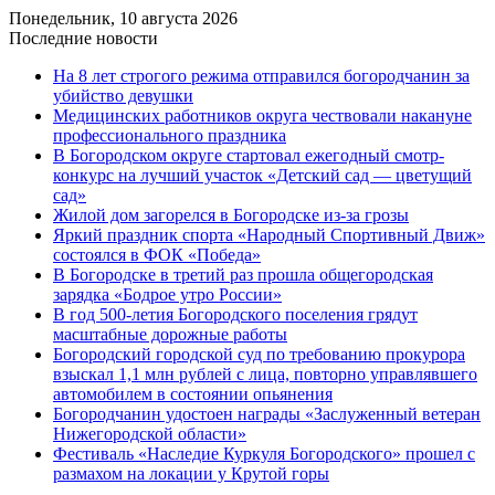
Понедельник, 10 августа 2026
Последние новости
На 8 лет строгого режима отправился богородчанин за
убийство девушки
Медицинских работников округа чествовали накануне
профессионального праздника
В Богородском округе стартовал ежегодный смотр-
конкурс на лучший участок «Детский сад — цветущий
сад»
Жилой дом загорелся в Богородске из-за грозы
Яркий праздник спорта «Народный Спортивный Движ»
состоялся в ФОК «Победа»
В Богородске в третий раз прошла общегородская
зарядка «Бодрое утро России»
В год 500-летия Богородского поселения грядут
масштабные дорожные работы
️Богородский городской суд по требованию прокурора
взыскал 1,1 млн рублей с лица, повторно управлявшего
автомобилем в состоянии опьянения
Богородчанин удостоен награды «Заслуженный ветеран
Нижегородской области»
Фестиваль «Наследие Куркуля Богородского» прошел с
размахом на локации у Крутой горы