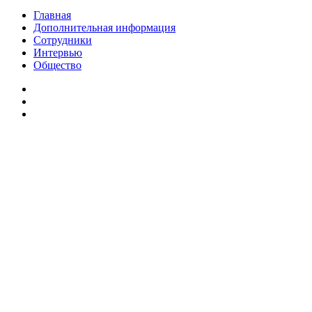
Главная
Дополнительная информация
Сотрудники
Интервью
Общество
vk.com
Telegram
Дзен
Вконтакте
Одноклассники
WhatsApp
Telegram
Viber
Кнопка
«Наверх»