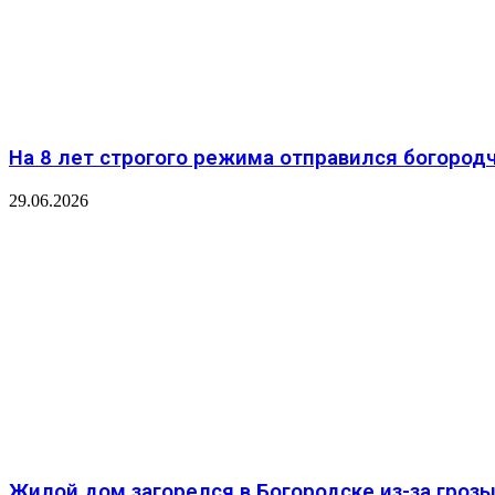
На 8 лет строгого режима отправился богород
29.06.2026
Жилой дом загорелся в Богородске из-за гроз