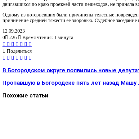
двигавшихся по краю проезжей части пешеходов, не приняла в
Одному из потерпевших были причинены телесные повреждения
причинение средней тяжести ее здоровью. Судебное заседание п
12.09.2023
0
226
Время чтения: 1 минута
Вконтакте
Одноклассники
WhatsApp
Telegram
Viber
Поделиться
Печатать
через
Поделиться
электронную
Вконтакте
Одноклассники
WhatsApp
Telegram
Viber
Поделиться
Печатать
почту
через
электронную
В Богородском округе появились новые депут
почту
Пропавшую в Богородске пять лет назад Машу
Похожие статьи