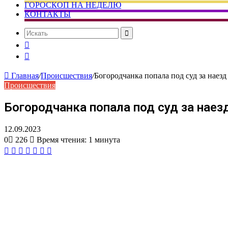
ГОРОСКОП НА НЕДЕЛЮ
КОНТАКТЫ
Искать
Сменить
тему
Случайная
статья
Главная
/
Происшествия
/
Богородчанка попала под суд за наез
Происшествия
Богородчанка попала под суд за наез
12.09.2023
0
226
Время чтения: 1 минута
Вконтакте
Одноклассники
WhatsApp
Telegram
Viber
Поделиться
Печатать
через
электронную
почту