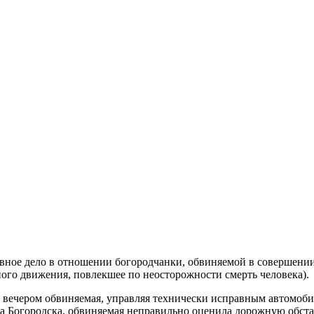
овное дело в отношении богородчанки, обвиняемой в совершении
го движения, повлекшее по неосторожности смерть человека).
да вечером обвиняемая, управляя технически исправным автомо
да Богородска, обвиняемая неправильно оценила дорожную обста