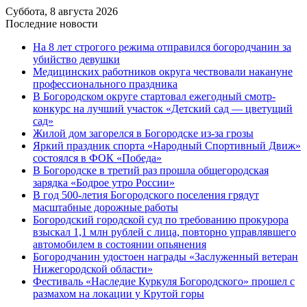
Суббота, 8 августа 2026
Последние новости
На 8 лет строгого режима отправился богородчанин за
убийство девушки
Медицинских работников округа чествовали накануне
профессионального праздника
В Богородском округе стартовал ежегодный смотр-
конкурс на лучший участок «Детский сад — цветущий
сад»
Жилой дом загорелся в Богородске из-за грозы
Яркий праздник спорта «Народный Спортивный Движ»
состоялся в ФОК «Победа»
В Богородске в третий раз прошла общегородская
зарядка «Бодрое утро России»
В год 500-летия Богородского поселения грядут
масштабные дорожные работы
️Богородский городской суд по требованию прокурора
взыскал 1,1 млн рублей с лица, повторно управлявшего
автомобилем в состоянии опьянения
Богородчанин удостоен награды «Заслуженный ветеран
Нижегородской области»
Фестиваль «Наследие Куркуля Богородского» прошел с
размахом на локации у Крутой горы