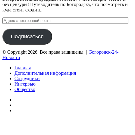
без цензуры! Путеводитель по Богородску, что посмотреть и
куда стоит сходить.
Адрес
электронной
почты
Подписаться
© Copyright 2026, Все права защищены |
Богородск-24-
Новости
Главная
Дополнительная информация
Сотрудники
Интервью
Общество
vk.com
Telegram
Дзен
Вконтакте
Одноклассники
WhatsApp
Telegram
Viber
Кнопка
«Наверх»