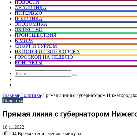
НОВОСТИ
АНАЛИТИКА
ИНТЕРВЬЮ
ПОЛИТИКА
ЭКОНОМИКА
ОБЩЕСТВО
ПРОИСШЕСТВИЯ
В МИРЕ
СПОРТ И ТУРИЗМ
ИЗ ИСТОРИИ БОГОРОДСКА
ГОРОСКОП НА НЕДЕЛЮ
КОНТАКТЫ
Искать
Сменить
тему
Случайная
статья
Главная
/
Политика
/
Прямая линия с губернатором Нижегородско
Политика
Прямая линия с губернатором Нижего
16.11.2022
0
204
Время чтения меньше минуты