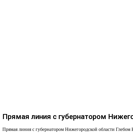
Вконтакте
Одноклассники
WhatsApp
Telegram
Viber
Поделиться
Печатать
через
электронную
почту
Прямая линия с губернатором Нижего
Прямая линия с губернатором Нижегородской области Глебом Н