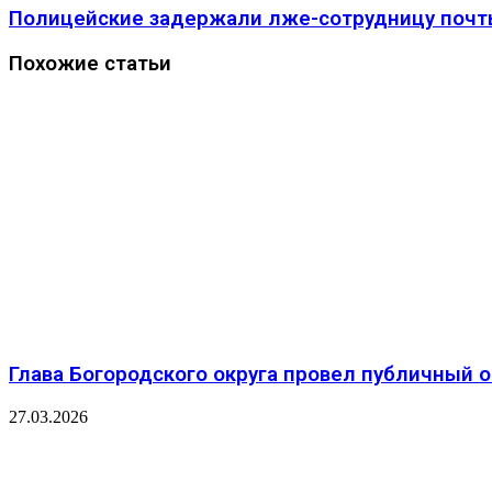
почту
Полицейские задержали лже-сотрудницу почты
Похожие статьи
Глава Богородского округа провел публичный о
27.03.2026