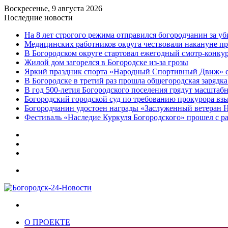
Воскресенье, 9 августа 2026
Последние новости
На 8 лет строгого режима отправился богородчанин за у
Медицинских работников округа чествовали накануне п
В Богородском округе стартовал ежегодный смотр-конку
Жилой дом загорелся в Богородске из-за грозы
Яркий праздник спорта «Народный Спортивный Движ» с
В Богородске в третий раз прошла общегородская зарядка
В год 500-летия Богородского поселения грядут масшта
️Богородский городской суд по требованию прокурора вз
Богородчанин удостоен награды «Заслуженный ветеран 
Фестиваль «Наследие Куркуля Богородского» прошел с р
Дзен
Telegram
vk.com
Меню
Искать
О ПРОЕКТЕ