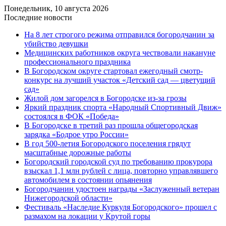
Понедельник, 10 августа 2026
Последние новости
На 8 лет строгого режима отправился богородчанин за
убийство девушки
Медицинских работников округа чествовали накануне
профессионального праздника
В Богородском округе стартовал ежегодный смотр-
конкурс на лучший участок «Детский сад — цветущий
сад»
Жилой дом загорелся в Богородске из-за грозы
Яркий праздник спорта «Народный Спортивный Движ»
состоялся в ФОК «Победа»
В Богородске в третий раз прошла общегородская
зарядка «Бодрое утро России»
В год 500-летия Богородского поселения грядут
масштабные дорожные работы
️Богородский городской суд по требованию прокурора
взыскал 1,1 млн рублей с лица, повторно управлявшего
автомобилем в состоянии опьянения
Богородчанин удостоен награды «Заслуженный ветеран
Нижегородской области»
Фестиваль «Наследие Куркуля Богородского» прошел с
размахом на локации у Крутой горы