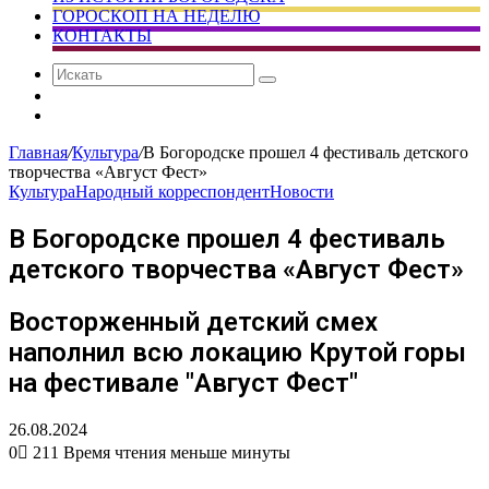
ГОРОСКОП НА НЕДЕЛЮ
КОНТАКТЫ
Искать
Сменить
тему
Случайная
статья
Главная
/
Культура
/
В Богородске прошел 4 фестиваль детского
творчества «Август Фест»
Культура
Народный корреспондент
Новости
В Богородске прошел 4 фестиваль
детского творчества «Август Фест»
Восторженный детский смех
наполнил всю локацию Крутой горы
на фестивале "Август Фест"
26.08.2024
0
211
Время чтения меньше минуты