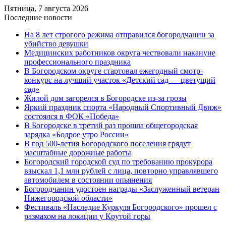
Пятница, 7 августа 2026
Последние новости
На 8 лет строгого режима отправился богородчанин за
убийство девушки
Медицинских работников округа чествовали накануне
профессионального праздника
В Богородском округе стартовал ежегодный смотр-
конкурс на лучший участок «Детский сад — цветущий
сад»
Жилой дом загорелся в Богородске из-за грозы
Яркий праздник спорта «Народный Спортивный Движ»
состоялся в ФОК «Победа»
В Богородске в третий раз прошла общегородская
зарядка «Бодрое утро России»
В год 500-летия Богородского поселения грядут
масштабные дорожные работы
️Богородский городской суд по требованию прокурора
взыскал 1,1 млн рублей с лица, повторно управлявшего
автомобилем в состоянии опьянения
Богородчанин удостоен награды «Заслуженный ветеран
Нижегородской области»
Фестиваль «Наследие Куркуля Богородского» прошел с
размахом на локации у Крутой горы