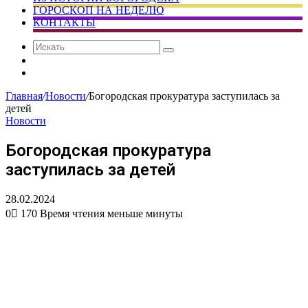
ГОРОСКОП НА НЕДЕЛЮ
КОНТАКТЫ
Искать
Сменить
тему
Случайная
статья
Главная
/
Новости
/
Богородская прокуратура заступилась за
детей
Новости
Богородская прокуратура
заступилась за детей
28.02.2024
0
170
Время чтения меньше минуты