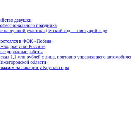
бийство девушки
рофессионального праздника
рс на лучший участок «Детский сад — цветущий сад»
остоялся в ФОК «Победа»
 «Бодрое утро России»
бные дорожные работы
ыскал 1,1 млн рублей с лица, повторно управлявшего автомобиле
Нижегородской области»
азмахом на локации у Крутой горы