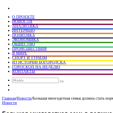
Искать
О ПРОЕКТЕ
НОВОСТИ
АНАЛИТИКА
ИНТЕРВЬЮ
ПОЛИТИКА
ЭКОНОМИКА
ОБЩЕСТВО
ПРОИСШЕСТВИЯ
В МИРЕ
СПОРТ И ТУРИЗМ
ИЗ ИСТОРИИ БОГОРОДСКА
ГОРОСКОП НА НЕДЕЛЮ
КОНТАКТЫ
Искать
Сменить
тему
Случайная
статья
Главная
/
Новости
/
Большая многодетная семья должна стать н
Новости