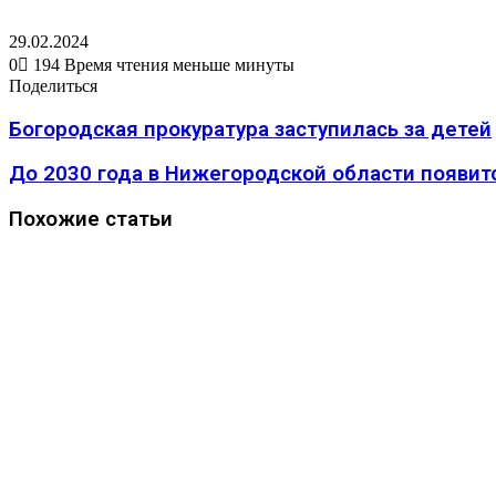
29.02.2024
0
194
Время чтения меньше минуты
Вконтакте
Одноклассники
WhatsApp
Telegram
Viber
Поделиться
Печатать
Поделиться
через
Вконтакте
Одноклассники
WhatsApp
Telegram
Viber
Поделиться
Печатать
электронную
через
Богородская прокуратура заступилась за детей
почту
электронную
почту
До 2030 года в Нижегородской области появи
Похожие статьи