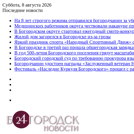
Суббота, 8 августа 2026
Последние новости
На 8 лет строгого режима отправился богородчанин за у
Медицинских работников округа чествовали накануне п
В Богородском округе стартовал ежегодный смотр-конку
Жилой дом загорелся в Богородске из-за грозы
Яркий праздник спорта «Народный Спортивный Движ» с
В Богородске в третий раз прошла общегородская зарядка
В год 500-летия Богородского поселения грядут масшта
️Богородский городской суд по требованию прокурора вз
Богородчанин удостоен награды «Заслуженный ветеран 
Фестиваль «Наследие Куркуля Богородского» прошел с р
Дзен
Telegram
vk.com
Меню