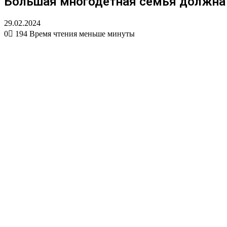
Большая многодетная семья должна 
29.02.2024
0
194
Время чтения меньше минуты
Вконтакте
Одноклассники
WhatsApp
Telegram
Viber
Поделиться
Печатать
через
электронную
почту