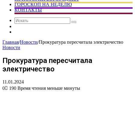
ГОРОСКОП НА НЕДЕЛЮ
КОНТАКТЫ
Искать
Сменить
тему
Случайная
статья
Главная
/
Новости
/
Прокуратура пересчитала электричество
Новости
Прокуратура пересчитала
электричество
11.01.2024
0
190
Время чтения меньше минуты