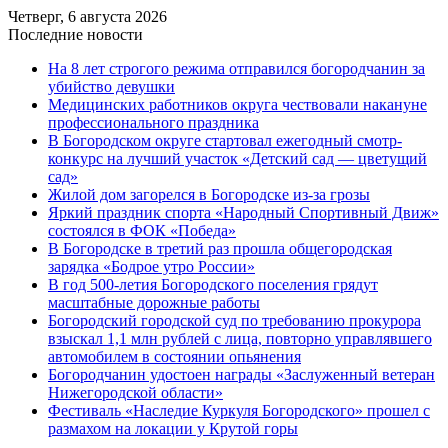
Четверг, 6 августа 2026
Последние новости
На 8 лет строгого режима отправился богородчанин за
убийство девушки
Медицинских работников округа чествовали накануне
профессионального праздника
В Богородском округе стартовал ежегодный смотр-
конкурс на лучший участок «Детский сад — цветущий
сад»
Жилой дом загорелся в Богородске из-за грозы
Яркий праздник спорта «Народный Спортивный Движ»
состоялся в ФОК «Победа»
В Богородске в третий раз прошла общегородская
зарядка «Бодрое утро России»
В год 500-летия Богородского поселения грядут
масштабные дорожные работы
️Богородский городской суд по требованию прокурора
взыскал 1,1 млн рублей с лица, повторно управлявшего
автомобилем в состоянии опьянения
Богородчанин удостоен награды «Заслуженный ветеран
Нижегородской области»
Фестиваль «Наследие Куркуля Богородского» прошел с
размахом на локации у Крутой горы