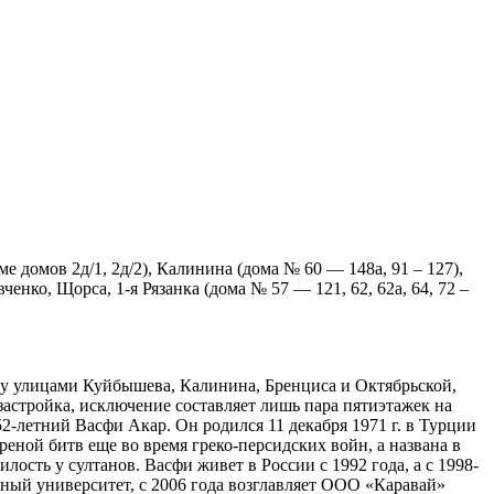
е домов 2д/1, 2д/2), Калинина (дома № 60 — 148а, 91 – 127),
енко, Щорса, 1-я Рязанка (дома № 57 — 121, 62, 62а, 64, 72 –
жду улицами Куйбышева, Калинина, Бренциса и Октябрьской,
застройка, исключение составляет лишь пара пятиэтажек на
2-летний Васфи Акар. Он родился 11 декабря 1971 г. в Турции
еной битв еще во время греко-персидских войн, а названа в
ость у султанов. Васфи живет в России с 1992 года, а с 1998-
ьный университет, с 2006 года возглавляет ООО «Каравай»