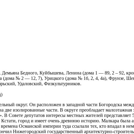
 Демьяна Бедного, Куйбышева, Ленина (дома 1 — 89, 2 – 92, кром
дома № 2 — 12, 7), Урицкого (дома № 1б, 2, 4, 4а), Фрунзе, Шевч
ябрьский, Удаловский, Физкультурников.
ц)
ательный округ. Он расположен в западной части Богородска ме
на две изолированные части. В округе преобладает малоэтажная 
». В Совете депутатов интересы местных жителей представляет 5
 Кстати, город и имеет очень древнюю историю. Малкара была ар
ремена Османской империи туда ссылали тех, кто впадал в немил
закончил Нижегородский государственный архитектурно-строител