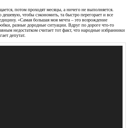
ается, потом проходят месяцы, а ничего не выполняется.
 дешевую, чтобы сэкономить, та быстро перегорает и все
едицину. «Самая большая моя мечта – это возрождение
робки, разные дородные ситуации. Вдруг по дороге что-то
лавным недостатком считает тот факт, что народные избранники
ает депутат.