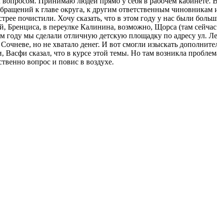
м вопросом. Принимаю людей прямо у себя в рабочем кабинете.
бращений к главе округа, к другим ответственным чиновникам 
трее почистили. Хочу сказать, что в этом году у нас были боль
й, Бренциса, в переулке Калинина, возможно, Щорса (там сейчас
том году мы сделали отличную детскую площадку по адресу ул. Ле
Сочневе, но не хватало денег. И вот смогли изыскать дополнит
Васфи сказал, что в курсе этой темы. Но там возникла проблем
ственно вопрос и повис в воздухе.