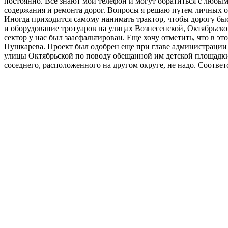
постоянно. Все знают мой телефон и могут обратиться с любы
содержания и ремонта дорог. Вопросы я решаю путем личных о
Иногда приходится самому нанимать трактор, чтобы дорогу быс
и оборудование тротуаров на улицах Вознесенской, Октябрьско
сектор у нас был заасфальтирован. Еще хочу отметить, что в э
Пушкарева. Проект был одобрен еще при главе администрации 
улицы Октябрьской по поводу обещанной им детской площадки, 
соседнего, расположенного на другом округе, не надо. Соответ