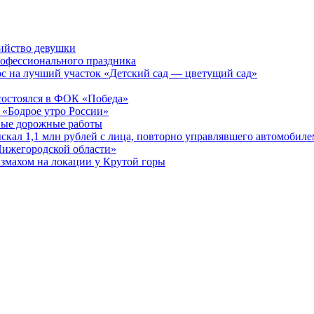
бийство девушки
рофессионального праздника
рс на лучший участок «Детский сад — цветущий сад»
остоялся в ФОК «Победа»
 «Бодрое утро России»
бные дорожные работы
ыскал 1,1 млн рублей с лица, повторно управлявшего автомобиле
Нижегородской области»
азмахом на локации у Крутой горы