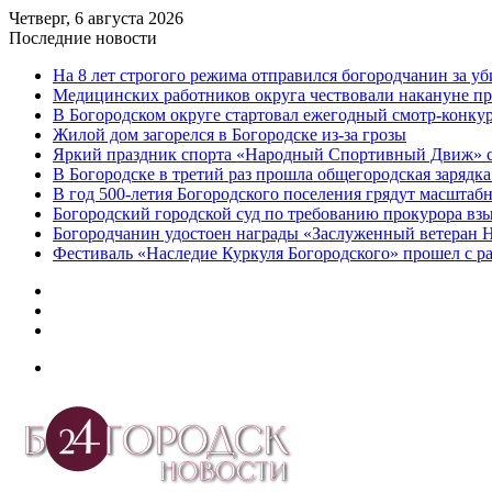
Четверг, 6 августа 2026
Последние новости
На 8 лет строгого режима отправился богородчанин за у
Медицинских работников округа чествовали накануне п
В Богородском округе стартовал ежегодный смотр-конку
Жилой дом загорелся в Богородске из-за грозы
Яркий праздник спорта «Народный Спортивный Движ» с
В Богородске в третий раз прошла общегородская зарядка
В год 500-летия Богородского поселения грядут масшта
️Богородский городской суд по требованию прокурора вз
Богородчанин удостоен награды «Заслуженный ветеран 
Фестиваль «Наследие Куркуля Богородского» прошел с р
Дзен
Telegram
vk.com
Меню