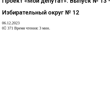
Проект «Мой депутат». Выпуск № 13 
Избирательный округ № 12
06.12.2023
0
371
Время чтения: 3 мин.
Вконтакте
Одноклассники
WhatsApp
Telegram
Viber
Поделиться
Печатать
через
электронную
почту