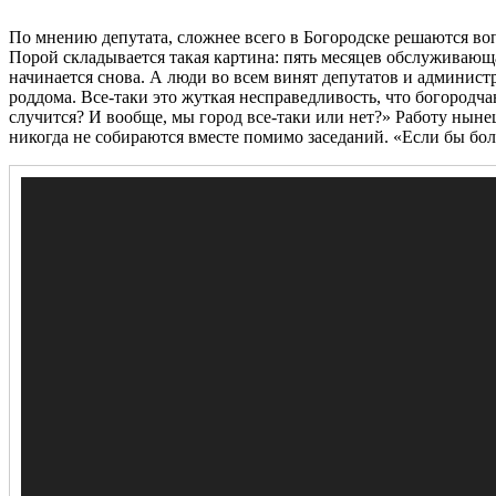
По мнению депутата, сложнее всего в Богородске решаются воп
Порой складывается такая картина: пять месяцев обслуживающа
начинается снова. А люди во всем винят депутатов и админис
роддома. Все-таки это жуткая несправедливость, что богородч
случится? И вообще, мы город все-таки или нет?» Работу ныне
никогда не собираются вместе помимо заседаний. «Если бы бо
Видеоплеер