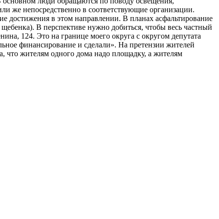
 В основном люди обращаются по поводу освещения,
или же непосредственно в соответствующие организации.
шие достижения в этом направлении. В планах асфальтирование
 щебенка). В перспективе нужно добиться, чтобы весь частный
нина, 124. Это на границе моего округа с округом депутата
ельное финансирование и сделали». На претензии жителей
а, что жителям одного дома надо площадку, а жителям