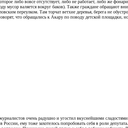
торое либо вовсе отсутствует, либо не работает, либо же фонари
ду мусор валяется вокруг баков). Также граждане обращают вни
ловским переулком. Там торчат ветхие деревья, берега не обуст
оворят, что обращались к Акару по поводу детской площадки, но
журналистов очень радушно и угостил вкуснейшими сладостями. В
 России, ему тоже захотелось попробовать себя в роли депутата