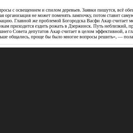
росы с освещением и спилом деревьев. Заявки пишутся, всё обещ
я организация не может поменять лампочку, потом ставит самую
трацию. Главной же проблемой Богородска Васфи Акар считает м
анкам приходится ездить рожать в Дзержинск. Путь неблизкий, п
шнего Совета депутатов Акар считает в целом эффективной, а г
льше общались, проще бы было многие вопросы решить», — полаг