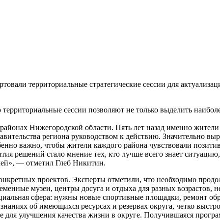
овали территориальные стратегические сессии для актуализации
 территориальные сессии позволяют не только выделить наиболе
районах Нижегородской области. Пять лет назад именно жители
равительства региона руководством к действию. Значительно вы
бенно важно, чтобы жители каждого района чувствовали позити
тия решений стало мнение тех, кто лучше всего знает ситуацию,
лей», — отметил Глеб Никитин.
конкретных проектов. Эксперты отметили, что необходимо продо
ременные музеи, центры досуга и отдыха для разных возрастов, н
оциальная сфера: нужны новые спортивные площадки, ремонт об
 знаниях об имеющихся ресурсах и резервах округа, четко выстр
ое для улучшения качества жизни в округе. Получившаяся прогр