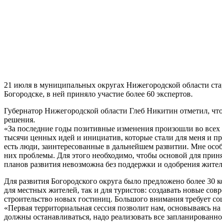
21 июля в муниципальных округах Нижегородской области старт
Богородске, в ней приняло участие более 60 экспертов.
Губернатор Нижегородской области Глеб Никитин отметил, что
решения.
«За последние годы позитивные изменения произошли во всех 
тысячи ценных идей и инициатив, которые стали для меня и п
есть люди, заинтересованные в дальнейшем развитии. Мне осо
них проблемы. Для этого необходимо, чтобы основой для приня
планов развития невозможна без поддержки и одобрения жите
Для развития Богородского округа было предложено более 30 
для местных жителей, так и для туристов: создавать новые сов
строительство новых гостиниц. Большого внимания требует с
«Первая территориальная сессия позволит нам, основываясь на
должны останавливаться, надо реализовать все запланированн