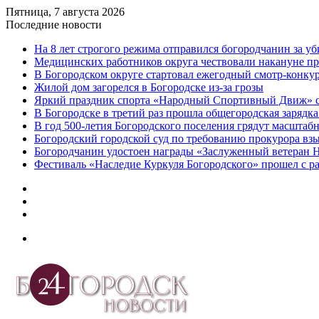
Пятница, 7 августа 2026
Последние новости
На 8 лет строгого режима отправился богородчанин за у
Медицинских работников округа чествовали накануне п
В Богородском округе стартовал ежегодный смотр-конку
Жилой дом загорелся в Богородске из-за грозы
Яркий праздник спорта «Народный Спортивный Движ» с
В Богородске в третий раз прошла общегородская зарядка
В год 500-летия Богородского поселения грядут масшта
️Богородский городской суд по требованию прокурора вз
Богородчанин удостоен награды «Заслуженный ветеран 
Фестиваль «Наследие Куркуля Богородского» прошел с р
Дзен
Telegram
vk.com
Меню