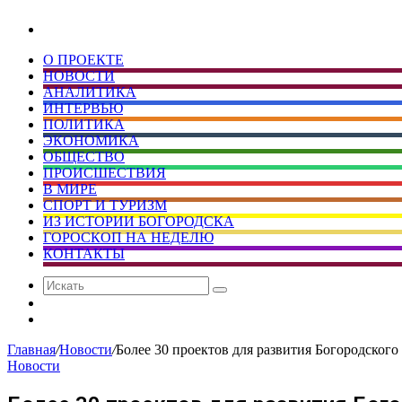
Искать
О ПРОЕКТЕ
НОВОСТИ
АНАЛИТИКА
ИНТЕРВЬЮ
ПОЛИТИКА
ЭКОНОМИКА
ОБЩЕСТВО
ПРОИСШЕСТВИЯ
В МИРЕ
СПОРТ И ТУРИЗМ
ИЗ ИСТОРИИ БОГОРОДСКА
ГОРОСКОП НА НЕДЕЛЮ
КОНТАКТЫ
Искать
Сменить
тему
Случайная
статья
Главная
/
Новости
/
Более 30 проектов для развития Богородског
Новости