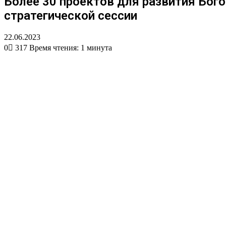
Более 30 проектов для развития Бог
стратегической сессии
22.06.2023
0
317
Время чтения: 1 минута
Вконтакте
Одноклассники
WhatsApp
Telegram
Viber
Поделиться
Печатать
через
электронную
почту