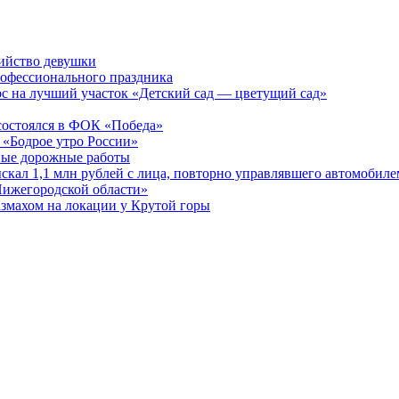
бийство девушки
рофессионального праздника
рс на лучший участок «Детский сад — цветущий сад»
остоялся в ФОК «Победа»
 «Бодрое утро России»
бные дорожные работы
ыскал 1,1 млн рублей с лица, повторно управлявшего автомобиле
Нижегородской области»
азмахом на локации у Крутой горы