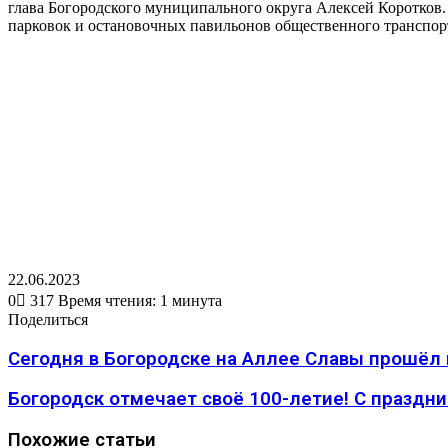
глава Богородского муниципального округа Алексей Коротков. 
парковок и остановочных павильонов общественного транспор
22.06.2023
0
317
Время чтения: 1 минута
Вконтакте
Одноклассники
WhatsApp
Telegram
Viber
Поделиться
Печатать
Поделиться
через
Вконтакте
Одноклассники
WhatsApp
Telegram
Viber
Поделиться
Печатать
электронную
через
Сегодня в Богородске на Аллее Славы прошёл
почту
электронную
почту
Богородск отмечает своё 100-летие! С праздни
Похожие статьи