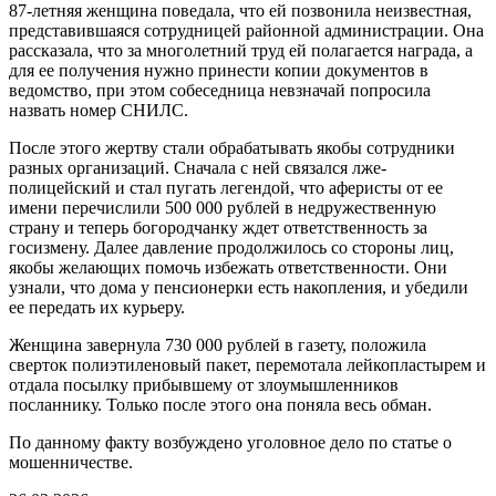
87-летняя женщина поведала, что ей позвонила неизвестная,
представившаяся сотрудницей районной администрации. Она
рассказала, что за многолетний труд ей полагается награда, а
для ее получения нужно принести копии документов в
ведомство, при этом собеседница невзначай попросила
назвать номер СНИЛС.
После этого жертву стали обрабатывать якобы сотрудники
разных организаций. Сначала с ней связался лже-
полицейский и стал пугать легендой, что аферисты от ее
имени перечислили 500 000 рублей в недружественную
страну и теперь богородчанку ждет ответственность за
госизмену. Далее давление продолжилось со стороны лиц,
якобы желающих помочь избежать ответственности. Они
узнали, что дома у пенсионерки есть накопления, и убедили
ее передать их курьеру.
Женщина завернула 730 000 рублей в газету, положила
сверток полиэтиленовый пакет, перемотала лейкопластырем и
отдала посылку прибывшему от злоумышленников
посланнику. Только после этого она поняла весь обман.
По данному факту возбуждено уголовное дело по статье о
мошенничестве.