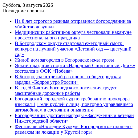
Суббота, 8 августа 2026
Последние новости
На 8 лет строгого режима отправился богородчанин за
убийство девушки
Медицинских работников округа чествовали накануне
профессионального праздника
В Богородском округе стартовал ежегодный смотр-
конкурс на лучший участок «Детский сад — цветущий
сад»
Жилой дом загорелся в Богородске из-за грозы
Яркий праздник спорта «Народный Спортивный Движ»
состоялся в ФОК «Победа»
В Богородске в третий раз прошла общегородская
зарядка «Бодрое утро России»
В год 500-летия Богородского поселения грядут
масштабные дорожные работы
️Богородский городской суд по требованию прокурора
взыскал 1,1 млн рублей с лица, повторно управлявшего
автомобилем в состоянии опьянения
Богородчанин удостоен награды «Заслуженный ветеран
Нижегородской области»
Фестиваль «Наследие Куркуля Богородского» прошел с
размахом на локации у Крутой горы