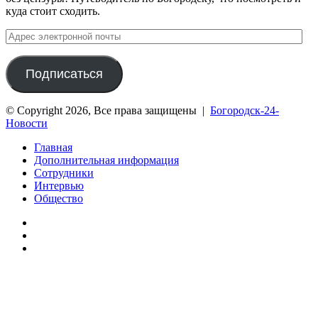
куда стоит сходить.
Адрес
электронной
почты
Подписаться
© Copyright 2026, Все права защищены |
Богородск-24-
Новости
Главная
Дополнительная информация
Сотрудники
Интервью
Общество
vk.com
Telegram
Дзен
Вконтакте
Одноклассники
WhatsApp
Telegram
Viber
Кнопка
«Наверх»