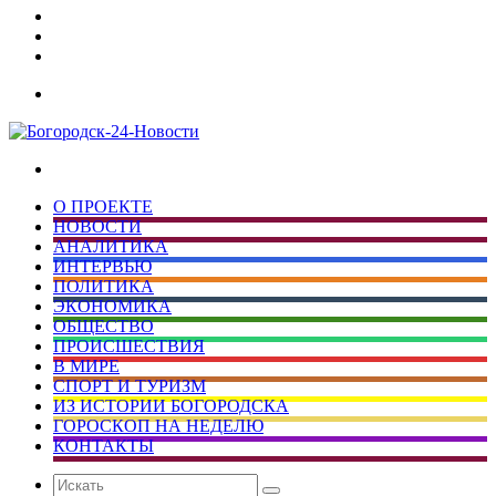
Дзен
Telegram
vk.com
Меню
Искать
О ПРОЕКТЕ
НОВОСТИ
АНАЛИТИКА
ИНТЕРВЬЮ
ПОЛИТИКА
ЭКОНОМИКА
ОБЩЕСТВО
ПРОИСШЕСТВИЯ
В МИРЕ
СПОРТ И ТУРИЗМ
ИЗ ИСТОРИИ БОГОРОДСКА
ГОРОСКОП НА НЕДЕЛЮ
КОНТАКТЫ