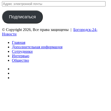
Адрес
электронной
почты
Подписаться
© Copyright 2026, Все права защищены |
Богородск-24-
Новости
Главная
Дополнительная информация
Сотрудники
Интервью
Общество
vk.com
Telegram
Дзен
Вконтакте
Одноклассники
WhatsApp
Telegram
Viber
Кнопка
«Наверх»