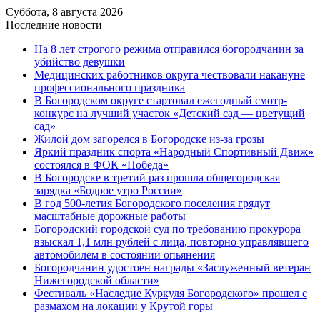
Суббота, 8 августа 2026
Последние новости
На 8 лет строгого режима отправился богородчанин за
убийство девушки
Медицинских работников округа чествовали накануне
профессионального праздника
В Богородском округе стартовал ежегодный смотр-
конкурс на лучший участок «Детский сад — цветущий
сад»
Жилой дом загорелся в Богородске из-за грозы
Яркий праздник спорта «Народный Спортивный Движ»
состоялся в ФОК «Победа»
В Богородске в третий раз прошла общегородская
зарядка «Бодрое утро России»
В год 500-летия Богородского поселения грядут
масштабные дорожные работы
️Богородский городской суд по требованию прокурора
взыскал 1,1 млн рублей с лица, повторно управлявшего
автомобилем в состоянии опьянения
Богородчанин удостоен награды «Заслуженный ветеран
Нижегородской области»
Фестиваль «Наследие Куркуля Богородского» прошел с
размахом на локации у Крутой горы