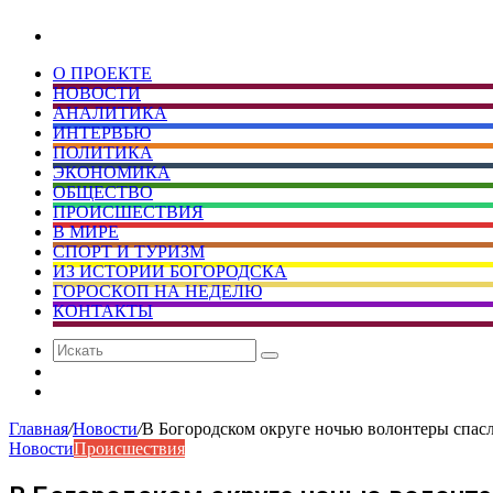
Искать
О ПРОЕКТЕ
НОВОСТИ
АНАЛИТИКА
ИНТЕРВЬЮ
ПОЛИТИКА
ЭКОНОМИКА
ОБЩЕСТВО
ПРОИСШЕСТВИЯ
В МИРЕ
СПОРТ И ТУРИЗМ
ИЗ ИСТОРИИ БОГОРОДСКА
ГОРОСКОП НА НЕДЕЛЮ
КОНТАКТЫ
Искать
Сменить
тему
Случайная
статья
Главная
/
Новости
/
В Богородском округе ночью волонтеры спасл
Новости
Происшествия