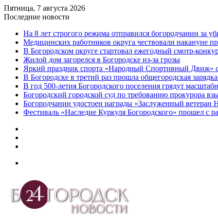
Пятница, 7 августа 2026
Последние новости
На 8 лет строгого режима отправился богородчанин за у
Медицинских работников округа чествовали накануне п
В Богородском округе стартовал ежегодный смотр-конку
Жилой дом загорелся в Богородске из-за грозы
Яркий праздник спорта «Народный Спортивный Движ» с
В Богородске в третий раз прошла общегородская зарядка
В год 500-летия Богородского поселения грядут масшта
️Богородский городской суд по требованию прокурора вз
Богородчанин удостоен награды «Заслуженный ветеран 
Фестиваль «Наследие Куркуля Богородского» прошел с р
Дзен
Telegram
vk.com
Меню