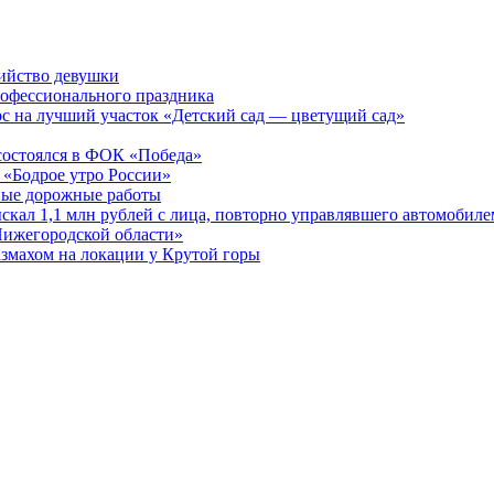
бийство девушки
рофессионального праздника
рс на лучший участок «Детский сад — цветущий сад»
остоялся в ФОК «Победа»
 «Бодрое утро России»
бные дорожные работы
ыскал 1,1 млн рублей с лица, повторно управлявшего автомобиле
Нижегородской области»
азмахом на локации у Крутой горы