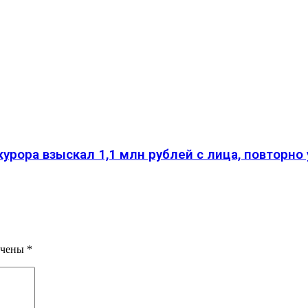
курора взыскал 1,1 млн рублей с лица, повторн
ечены
*