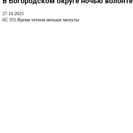
В Богородском округе ночью волонте
27.10.2025
0
355
Время чтения меньше минуты
Вконтакте
Одноклассники
WhatsApp
Telegram
Viber
Поделиться
Печатать
через
электронную
почту