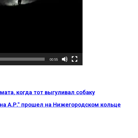
00:55
ата, когда тот выгуливал собаку
ина А.Р." прошел на Нижегородском кольце