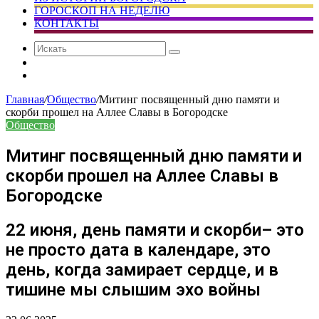
ГОРОСКОП НА НЕДЕЛЮ
КОНТАКТЫ
Искать
Сменить
тему
Случайная
статья
Главная
/
Общество
/
Митинг посвященный дню памяти и
скорби прошел на Аллее Славы в Богородске
Общество
Митинг посвященный дню памяти и
скорби прошел на Аллее Славы в
Богородске
22 июня, день памяти и скорби– это
не просто дата в календаре, это
день, когда замирает сердце, и в
тишине мы слышим эхо войны