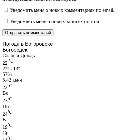
Уведомить меня о новых комментариях по email.
Уведомлять меня о новых записях почтой.
Погода в Богородске
Богородск
Слабый Дождь
℃
22
22º - 13º
57%
5.42 км/ч
℃
22
Вс
℃
23
Пн
℃
24
Вт
℃
19
Ср
℃