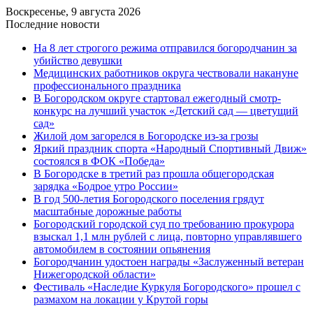
Воскресенье, 9 августа 2026
Последние новости
На 8 лет строгого режима отправился богородчанин за
убийство девушки
Медицинских работников округа чествовали накануне
профессионального праздника
В Богородском округе стартовал ежегодный смотр-
конкурс на лучший участок «Детский сад — цветущий
сад»
Жилой дом загорелся в Богородске из-за грозы
Яркий праздник спорта «Народный Спортивный Движ»
состоялся в ФОК «Победа»
В Богородске в третий раз прошла общегородская
зарядка «Бодрое утро России»
В год 500-летия Богородского поселения грядут
масштабные дорожные работы
️Богородский городской суд по требованию прокурора
взыскал 1,1 млн рублей с лица, повторно управлявшего
автомобилем в состоянии опьянения
Богородчанин удостоен награды «Заслуженный ветеран
Нижегородской области»
Фестиваль «Наследие Куркуля Богородского» прошел с
размахом на локации у Крутой горы