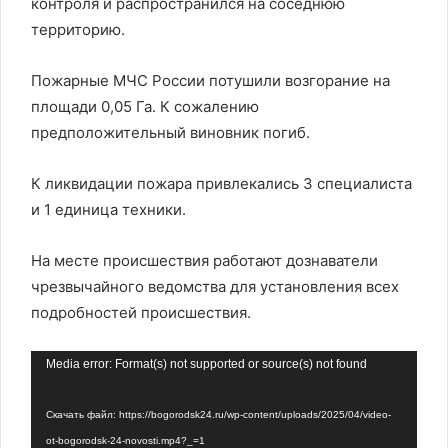
контроля и распространился на соседнюю
территорию.
Пожарные МЧС России потушили возгорание на
площади 0,05 Га. К сожалению
предположительный виновник погиб.
К ликвидации пожара привлекались 3 специалиста
и 1 единица техники.
На месте происшествия работают дознаватели
чрезвычайного ведомства для установления всех
подробностей происшествия.
Видеоплеер
Media error: Format(s) not supported or source(s) not found
Скачать файл: https://bogorodsk24.ru/wp-content/uploads/2025/04/video-
ot-bogorodsk-24-novosti.mp4?_=1