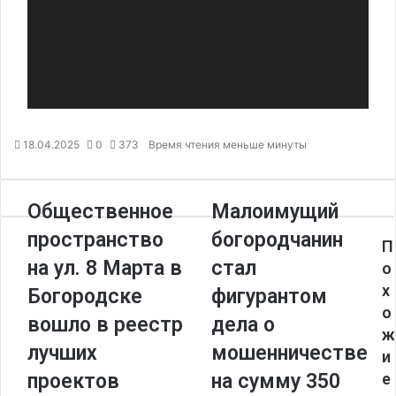
18.04.2025
0
373
Время чтения меньше минуты
Общественное
Малоимущий
пространство
богородчанин
П
на ул. 8 Марта в
стал
о
х
Богородске
фигурантом
о
вошло в реестр
дела о
ж
лучших
мошенничестве
и
проектов
на сумму 350
е