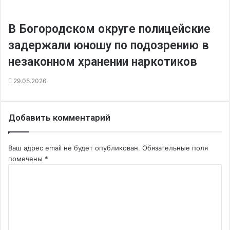
В Богородском округе полицейские
задержали юношу по подозрению в
незаконном хранении наркотиков
29.05.2026
Добавить комментарий
Ваш адрес email не будет опубликован.
Обязательные поля
помечены
*
К
о
м
м
е
н