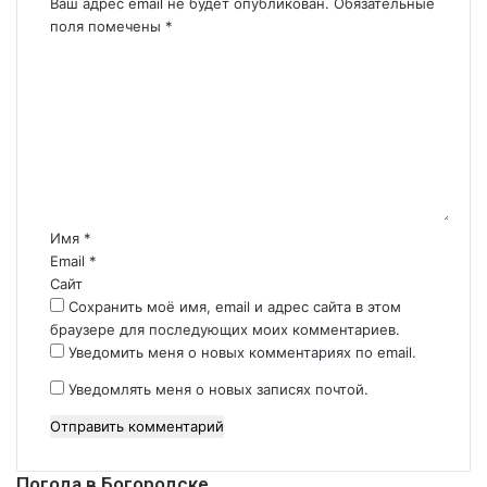
Ваш адрес email не будет опубликован.
Обязательные
поля помечены
*
К
о
м
м
е
н
т
а
р
Имя
*
и
Email
*
й
Сайт
*
Сохранить моё имя, email и адрес сайта в этом
браузере для последующих моих комментариев.
Уведомить меня о новых комментариях по email.
Уведомлять меня о новых записях почтой.
Погода в Богородске