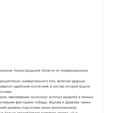
емпионат Нижегородской области по универсальному
дисциплинах универсального боя, включая ударную
ивался судейской коллегией, в состав которой вошли
сствам.
ска, завоевавшие несколько золотых медалей в личных
ключевыми факторами победы. Ворсма и Дивеево также
кий уровень подготовки своих воспитанников.
не только способствуют развитию спорта, но и