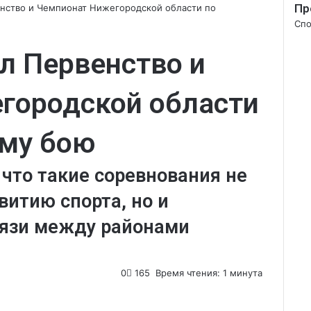
Пр
нство и Чемпионат Нижегородской области по
Зак
Спо
л Первенство и
городской области
ому бою
что такие соревнования не
витию спорта, но и
вязи между районами
0
165
Время чтения: 1 минута