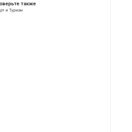
оверьте также
рыть
рт и Туризм