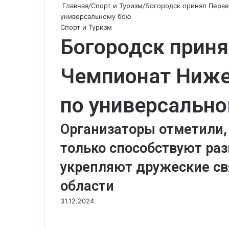
Главная
/
Спорт и Туризм
/
Богородск принял Перве
универсальному бою
Спорт и Туризм
Богородск приня
Чемпионат Ниже
по универсальн
Организаторы отметили, 
только способствуют раз
укрепляют дружеские с
области
31.12.2024
Вконтакте
Одноклассники
WhatsApp
Telegram
Viber
Поделиться
Печатать
через