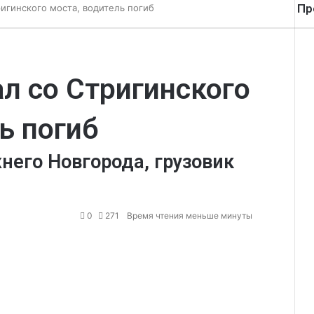
Пр
игинского моста, водитель погиб
За
л со Стригинского
ь погиб
его Новгорода, грузовик
0
271
Время чтения меньше минуты