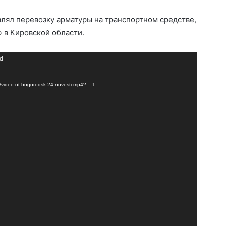
лял перевозку арматуры на транспортном средстве,
 в Кировской области.
nd
/video-ot-bogorodsk-24-novosti.mp4?_=1