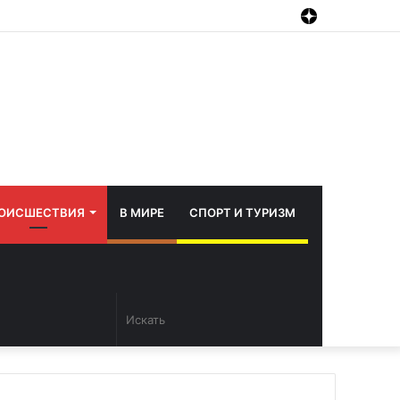
vk.com
Telegram
Дзен
ОИСШЕСТВИЯ
В МИРЕ
СПОРТ И ТУРИЗМ
Случайная
Сменить
Искать
статья
тему