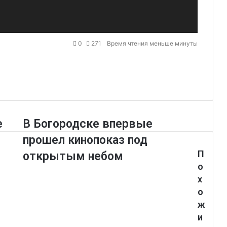
0
271
Время чтения меньше минуты
е
В Богородске впервые
прошел кинопоказ под
П
открытым небом
о
х
о
ж
и