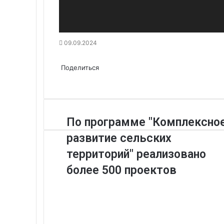
09.09.2024
Вконтакте
Одноклассники
WhatsApp
Telegram
Viber
Поделиться
Печатать
через
Поделиться
Вконтакте
Одноклассники
WhatsApp
Telegram
Viber
электронную
Поделиться
Печатать
почту
через
электронную
почту
По программе "Комплексно
развитие сельских
территорий" реализовано
более 500 проектов