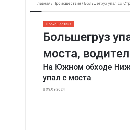
Главная
/
Происшествия
/
Большегруз упал со Стр
Происшествия
Большегруз упа
моста, водител
На Южном обходе Нижн
упал с моста
09.09.2024
Вконтакте
Одноклассники
WhatsApp
Telegram
Viber
Поделиться
Печатать
через
электронную
почту