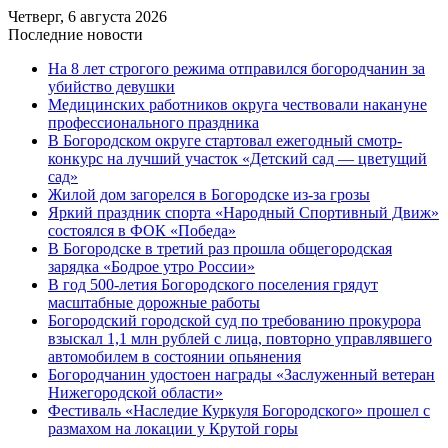
Четверг, 6 августа 2026
Последние новости
На 8 лет строгого режима отправился богородчанин за
убийство девушки
Медицинских работников округа чествовали накануне
профессионального праздника
В Богородском округе стартовал ежегодный смотр-
конкурс на лучший участок «Детский сад — цветущий
сад»
Жилой дом загорелся в Богородске из-за грозы
Яркий праздник спорта «Народный Спортивный Движ»
состоялся в ФОК «Победа»
В Богородске в третий раз прошла общегородская
зарядка «Бодрое утро России»
В год 500-летия Богородского поселения грядут
масштабные дорожные работы
️Богородский городской суд по требованию прокурора
взыскал 1,1 млн рублей с лица, повторно управлявшего
автомобилем в состоянии опьянения
Богородчанин удостоен награды «Заслуженный ветеран
Нижегородской области»
Фестиваль «Наследие Куркуля Богородского» прошел с
размахом на локации у Крутой горы