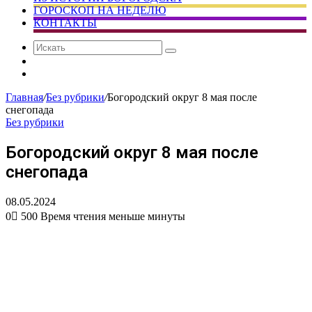
ГОРОСКОП НА НЕДЕЛЮ
КОНТАКТЫ
Искать
Сменить
тему
Случайная
статья
Главная
/
Без рубрики
/
Богородский округ 8 мая после
снегопада
Без рубрики
Богородский округ 8 мая после
снегопада
08.05.2024
0
500
Время чтения меньше минуты