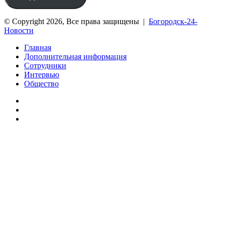
© Copyright 2026, Все права защищены |
Богородск-24-
Новости
Главная
Дополнительная информация
Сотрудники
Интервью
Общество
vk.com
Telegram
Дзен
Вконтакте
Одноклассники
WhatsApp
Telegram
Viber
Кнопка
«Наверх»