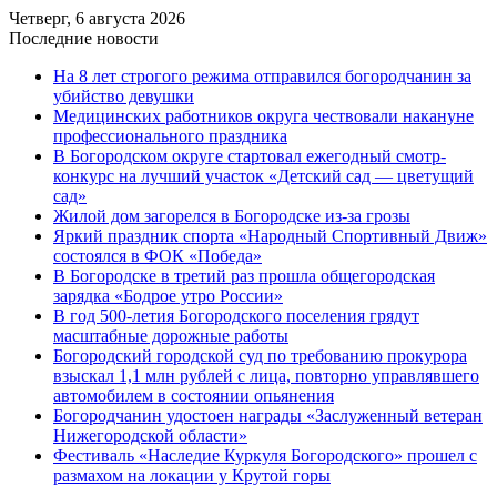
Четверг, 6 августа 2026
Последние новости
На 8 лет строгого режима отправился богородчанин за
убийство девушки
Медицинских работников округа чествовали накануне
профессионального праздника
В Богородском округе стартовал ежегодный смотр-
конкурс на лучший участок «Детский сад — цветущий
сад»
Жилой дом загорелся в Богородске из-за грозы
Яркий праздник спорта «Народный Спортивный Движ»
состоялся в ФОК «Победа»
В Богородске в третий раз прошла общегородская
зарядка «Бодрое утро России»
В год 500-летия Богородского поселения грядут
масштабные дорожные работы
️Богородский городской суд по требованию прокурора
взыскал 1,1 млн рублей с лица, повторно управлявшего
автомобилем в состоянии опьянения
Богородчанин удостоен награды «Заслуженный ветеран
Нижегородской области»
Фестиваль «Наследие Куркуля Богородского» прошел с
размахом на локации у Крутой горы