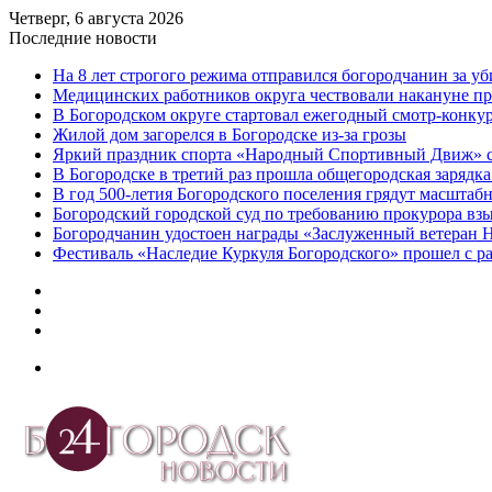
Четверг, 6 августа 2026
Последние новости
На 8 лет строгого режима отправился богородчанин за у
Медицинских работников округа чествовали накануне п
В Богородском округе стартовал ежегодный смотр-конку
Жилой дом загорелся в Богородске из-за грозы
Яркий праздник спорта «Народный Спортивный Движ» с
В Богородске в третий раз прошла общегородская зарядка
В год 500-летия Богородского поселения грядут масшта
️Богородский городской суд по требованию прокурора вз
Богородчанин удостоен награды «Заслуженный ветеран 
Фестиваль «Наследие Куркуля Богородского» прошел с р
Дзен
Telegram
vk.com
Меню