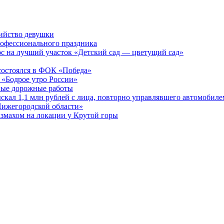
бийство девушки
рофессионального праздника
рс на лучший участок «Детский сад — цветущий сад»
остоялся в ФОК «Победа»
 «Бодрое утро России»
бные дорожные работы
ыскал 1,1 млн рублей с лица, повторно управлявшего автомобиле
Нижегородской области»
азмахом на локации у Крутой горы