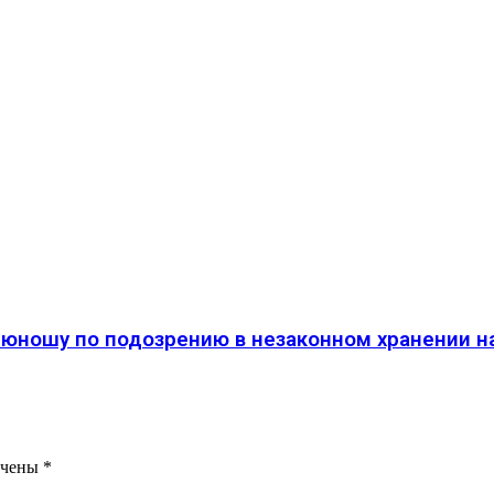
 юношу по подозрению в незаконном хранении н
ечены
*