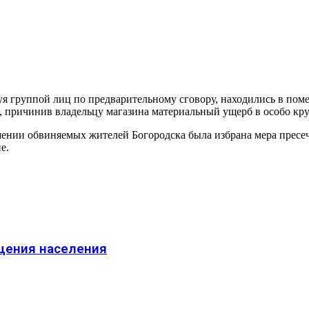
вуя группой лиц по предварительному сговору, находились в по
причинив владельцу магазина материальный ущерб в особо круп
нии обвиняемых жителей Богородска была избрана мера пресечен
е.
ещения населения