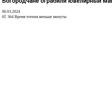
Богородчане ограбили ювелирный маг
06.03.2024
0
364
Время чтения меньше минуты
Вконтакте
Одноклассники
WhatsApp
Telegram
Viber
Поделиться
Печатать
через
электронную
почту