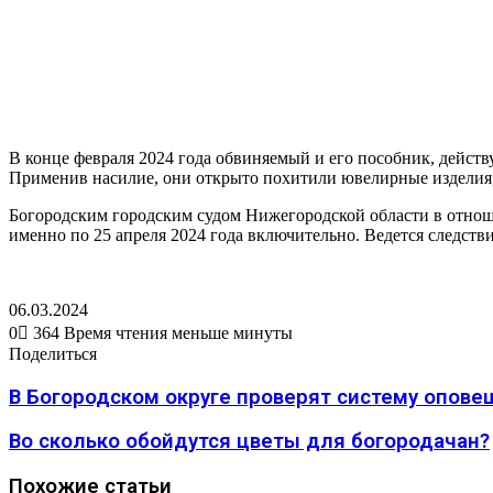
В конце февраля 2024 года обвиняемый и его пособник, дейст
Применив насилие, они открыто похитили ювелирные изделия, 
Богородским городским судом Нижегородской области в отноше
именно по 25 апреля 2024 года включительно. Ведется следстви
06.03.2024
0
364
Время чтения меньше минуты
Вконтакте
Одноклассники
WhatsApp
Telegram
Viber
Поделиться
Печатать
Поделиться
через
Вконтакте
Одноклассники
WhatsApp
Telegram
Viber
Поделиться
Печатать
электронную
через
В Богородском округе проверят систему опов
почту
электронную
почту
Во сколько обойдутся цветы для богородачан?
Похожие статьи