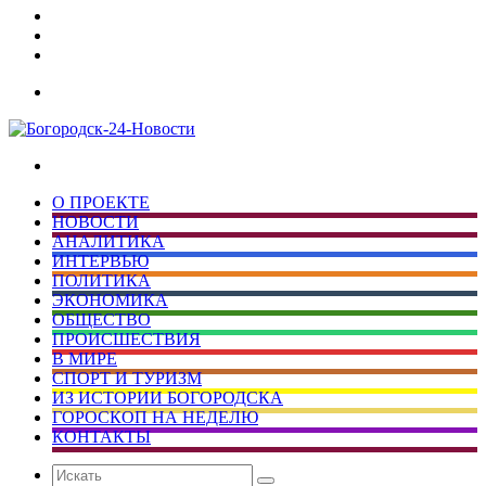
Дзен
Telegram
vk.com
Меню
Искать
О ПРОЕКТЕ
НОВОСТИ
АНАЛИТИКА
ИНТЕРВЬЮ
ПОЛИТИКА
ЭКОНОМИКА
ОБЩЕСТВО
ПРОИСШЕСТВИЯ
В МИРЕ
СПОРТ И ТУРИЗМ
ИЗ ИСТОРИИ БОГОРОДСКА
ГОРОСКОП НА НЕДЕЛЮ
КОНТАКТЫ