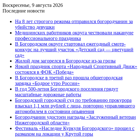
Воскресенье, 9 августа 2026
Последние новости
На 8 лет строгого режима отправился богородчанин за
убийство девушки
Медицинских работников округа чествовали накануне
профессионального праздника
В Богородском округе стартовал ежегодный смотр-
конкурс на лучший участок «Детский сад — цветущий
сад»
Жилой дом загорелся в Богородске из-за грозы
Яркий праздник спорта «Народный Спортивный Движ»
состоялся в ФОК «Победа»
В Богородске в третий раз прошла общегородская
зарядка «Бодрое утро России»
В год 500-летия Богородского поселения грядут
масштабные дорожные работы
️Богородский городской суд по требованию прокурора
взыскал 1,1 млн рублей с лица, повторно управлявшего
автомобилем в состоянии опьянения
Богородчанин удостоен награды «Заслуженный ветеран
Нижегородской области»
Фестиваль «Наследие Куркуля Богородского» прошел с
размахом на локации у Крутой горы