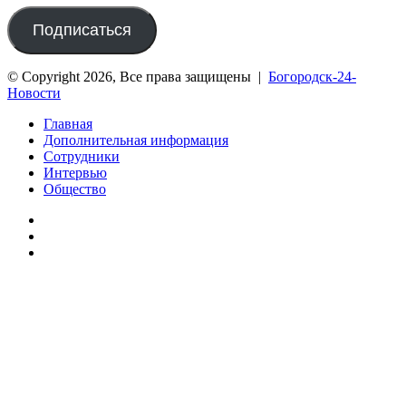
почты
Подписаться
© Copyright 2026, Все права защищены |
Богородск-24-
Новости
Главная
Дополнительная информация
Сотрудники
Интервью
Общество
vk.com
Telegram
Дзен
Вконтакте
Одноклассники
WhatsApp
Telegram
Viber
Кнопка
«Наверх»