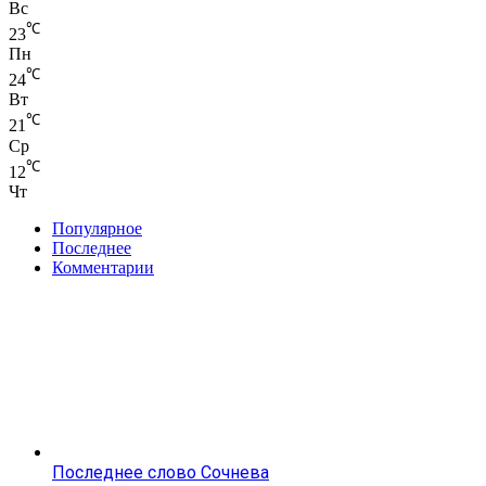
Вс
℃
23
Пн
℃
24
Вт
℃
21
Ср
℃
12
Чт
Популярное
Последнее
Комментарии
Последнее слово Сочнева