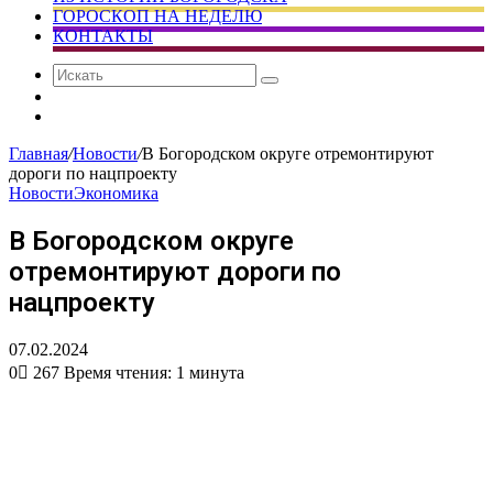
ГОРОСКОП НА НЕДЕЛЮ
КОНТАКТЫ
Искать
Сменить
тему
Случайная
статья
Главная
/
Новости
/
В Богородском округе отремонтируют
дороги по нацпроекту
Новости
Экономика
В Богородском округе
отремонтируют дороги по
нацпроекту
07.02.2024
0
267
Время чтения: 1 минута