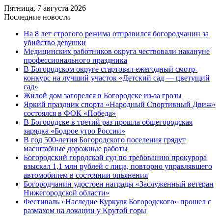
Пятница, 7 августа 2026
Последние новости
На 8 лет строгого режима отправился богородчанин за
убийство девушки
Медицинских работников округа чествовали накануне
профессионального праздника
В Богородском округе стартовал ежегодный смотр-
конкурс на лучший участок «Детский сад — цветущий
сад»
Жилой дом загорелся в Богородске из-за грозы
Яркий праздник спорта «Народный Спортивный Движ»
состоялся в ФОК «Победа»
В Богородске в третий раз прошла общегородская
зарядка «Бодрое утро России»
В год 500-летия Богородского поселения грядут
масштабные дорожные работы
️Богородский городской суд по требованию прокурора
взыскал 1,1 млн рублей с лица, повторно управлявшего
автомобилем в состоянии опьянения
Богородчанин удостоен награды «Заслуженный ветеран
Нижегородской области»
Фестиваль «Наследие Куркуля Богородского» прошел с
размахом на локации у Крутой горы