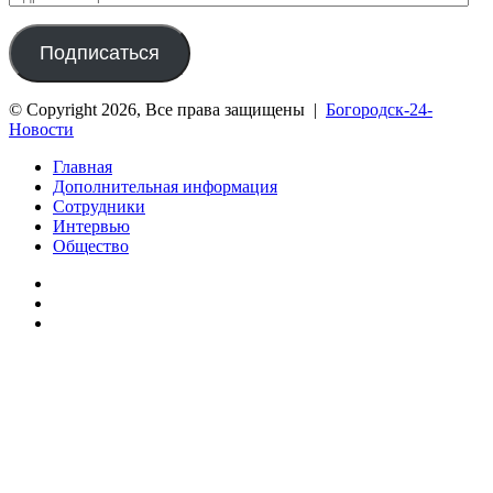
электронной
почты
Подписаться
© Copyright 2026, Все права защищены |
Богородск-24-
Новости
Главная
Дополнительная информация
Сотрудники
Интервью
Общество
vk.com
Telegram
Дзен
Вконтакте
Одноклассники
WhatsApp
Telegram
Viber
Кнопка
«Наверх»