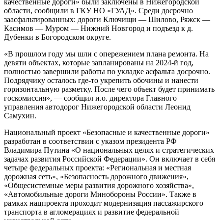
качественные дороги» были заключены в Нижегородской
области, сообщили в ГКУ НО «ГУАД». Среди досрочно
заасфальтированных: дороги Ключищи — Шилово, Ряжск —
Касимов — Муром — Нижний Новгород и подъезд к д.
Дубенки в Богородском округе.
«В прошлом году мы шли с опережением плана ремонта. На
девяти объектах, которые запланированы на 2024-й год,
полностью завершили работы по укладке асфальта досрочно.
Подрядчику осталось где-то укрепить обочины и нанести
горизонтальную разметку. После чего объект будет принимать
госкомиссия», — сообщил и.о. директора Главного
управления автодорог Нижегородской области Леонид
Самухин.
Национальный проект «Безопасные и качественные дороги»
разработан в соответствии с указом президента РФ
Владимира Путина «О национальных целях и стратегических
задачах развития Российской Федерации». Он включает в себя
четыре федеральных проекта: «Региональная и местная
дорожная сеть», «Безопасность дорожного движения»,
«Общесистемные меры развития дорожного хозяйства»,
«Автомобильные дороги Минобороны России». Также в
рамках нацпроекта проходит модернизация пассажирского
транспорта в агломерациях и развитие федеральной