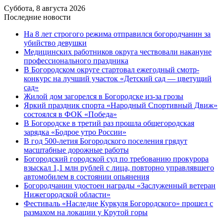
Суббота, 8 августа 2026
Последние новости
На 8 лет строгого режима отправился богородчанин за
убийство девушки
Медицинских работников округа чествовали накануне
профессионального праздника
В Богородском округе стартовал ежегодный смотр-
конкурс на лучший участок «Детский сад — цветущий
сад»
Жилой дом загорелся в Богородске из-за грозы
Яркий праздник спорта «Народный Спортивный Движ»
состоялся в ФОК «Победа»
В Богородске в третий раз прошла общегородская
зарядка «Бодрое утро России»
В год 500-летия Богородского поселения грядут
масштабные дорожные работы
️Богородский городской суд по требованию прокурора
взыскал 1,1 млн рублей с лица, повторно управлявшего
автомобилем в состоянии опьянения
Богородчанин удостоен награды «Заслуженный ветеран
Нижегородской области»
Фестиваль «Наследие Куркуля Богородского» прошел с
размахом на локации у Крутой горы