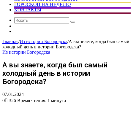
ГОРОСКОП НА НЕДЕЛЮ
КОНТАКТЫ
Искать
Сменить
тему
Случайная
статья
Главная
/
Из истории Богородска
/
А вы знаете, когда был самый
холодный день в истории Богородска?
Из истории Богородска
А вы знаете, когда был самый
холодный день в истории
Богородска?
07.01.2024
0
326
Время чтения: 1 минута