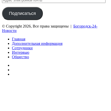
электронной
почты
Подписаться
© Copyright 2026, Все права защищены |
Богородск-24-
Новости
Главная
Дополнительная информация
Сотрудники
Интервью
Общество
vk.com
Telegram
Дзен
Вконтакте
Одноклассники
WhatsApp
Telegram
Viber
Кнопка
«Наверх»