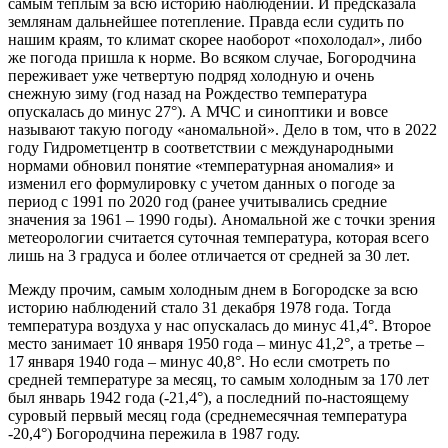
самым теплым за всю историю наблюдений. И предсказала
землянам дальнейшее потепление. Правда если судить по
нашим краям, то климат скорее наоборот «похолодал», либо
же погода пришла к норме. Во всяком случае, Богородчина
переживает уже четвертую подряд холодную и очень
снежную зиму (год назад на Рождество температура
опускалась до минус 27°). А МЧС и синоптики и вовсе
называют такую погоду «аномальной». Дело в том, что в 2022
году Гидрометцентр в соответствии с международными
нормами обновил понятие «температурная аномалия» и
изменил его формулировку с учетом данных о погоде за
период с 1991 по 2020 год (ранее учитывались средние
значения за 1961 – 1990 годы). Аномальной же с точки зрения
метеорологии считается суточная температура, которая всего
лишь на 3 градуса и более отличается от средней за 30 лет.
Между прочим, самым холодным днем в Богородске за всю
историю наблюдений стало 31 декабря 1978 года. Тогда
температура воздуха у нас опускалась до минус 41,4°. Второе
место занимает 10 января 1950 года – минус 41,2°, а третье –
17 января 1940 года – минус 40,8°. Но если смотреть по
средней температуре за месяц, то самым холодным за 170 лет
был январь 1942 года (-21,4°), а последний по-настоящему
суровый первый месяц года (среднемесячная температура
-20,4°) Богородчина пережила в 1987 году.