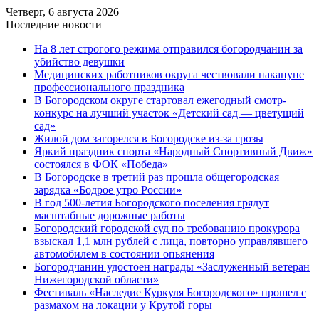
Четверг, 6 августа 2026
Последние новости
На 8 лет строгого режима отправился богородчанин за
убийство девушки
Медицинских работников округа чествовали накануне
профессионального праздника
В Богородском округе стартовал ежегодный смотр-
конкурс на лучший участок «Детский сад — цветущий
сад»
Жилой дом загорелся в Богородске из-за грозы
Яркий праздник спорта «Народный Спортивный Движ»
состоялся в ФОК «Победа»
В Богородске в третий раз прошла общегородская
зарядка «Бодрое утро России»
В год 500-летия Богородского поселения грядут
масштабные дорожные работы
️Богородский городской суд по требованию прокурора
взыскал 1,1 млн рублей с лица, повторно управлявшего
автомобилем в состоянии опьянения
Богородчанин удостоен награды «Заслуженный ветеран
Нижегородской области»
Фестиваль «Наследие Куркуля Богородского» прошел с
размахом на локации у Крутой горы