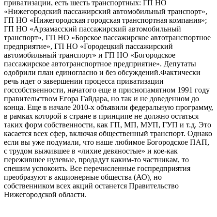
приватизации, есть шесть транспортных: ГП НО
«Нижегородский пассажирский автомобильный транспорт»,
ГП НО «Нижегородская городская транспортная компания»;
ГП НО «Арзамасский пассажирский автомобильный
транспорт», ГП НО «Борское пассажирское автотранспортное
предприятие», ГП НО «Городецкий пассажирский
автомобильный транспорт» и ГП НО «Богородское
пассажирское автотранспортное предприятие». Депутаты
одобрили план единогласно и без обсуждений.Фактически
речь идет о завершении процесса приватизации
госсобственности, начатого еще в приснопамятном 1991 году
правительством Егора Гайдара, но так и не доведенном до
конца. Еще в начале 2010-х объявили федеральную программу,
в рамках которой в стране в принципе не должно остаться
таких форм собственности, как ГП, МП, МУП, ГУП и т.д. Это
касается всех сфер, включая общественный транспорт. Однако
если вы уже подумали, что наше любимое Богородское ПАП,
с трудом выжившее в «лихие девяностые» и кое-как
пережившее нулевые, продадут каким-то частникам, то
спешим успокоить. Все перечисленные госпредприятия
преобразуют в акционерные общества (АО), но
собственником всех акций останется Правительство
Нижегородской области.