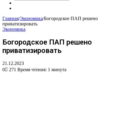
Искать
Сменить
тему
Случайная
статья
Главная
/
Экономика
/
Богородское ПАП решено
приватизировать
Экономика
Богородское ПАП решено
приватизировать
21.12.2023
0
271
Время чтения: 1 минута