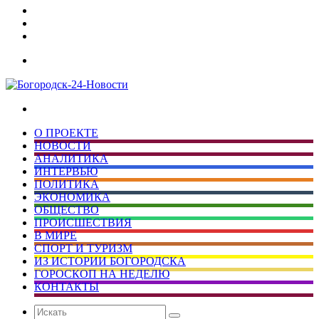
Дзен
Telegram
vk.com
Меню
Искать
О ПРОЕКТЕ
НОВОСТИ
АНАЛИТИКА
ИНТЕРВЬЮ
ПОЛИТИКА
ЭКОНОМИКА
ОБЩЕСТВО
ПРОИСШЕСТВИЯ
В МИРЕ
СПОРТ И ТУРИЗМ
ИЗ ИСТОРИИ БОГОРОДСКА
ГОРОСКОП НА НЕДЕЛЮ
КОНТАКТЫ