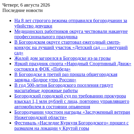
Четверг, 6 августа 2026
Последние новости
На 8 лет строгого режима отправился богородчанин за
убийство девушки
Медицинских работников округа чествовали накануне
профессионального праздника
В Богородском округе стартовал ежегодный смотр-
конкурс на лучший участок «Детский сад — цветущий
сад»
Жилой дом загорелся в Богородске из-за грозы
Яркий праздник спорта «Народный Спортивный Движ»
состоялся в ФОК «Победа»
В Богородске в третий раз прошла общегородская
зарядка «Бодрое утро России»
В год 500-летия Богородского поселения грядут
масштабные дорожные работы
️Богородский городской суд по требованию прокурора
взыскал 1,1 млн рублей с лица, повторно управлявшего
автомобилем в состоянии опьянения
Богородчанин удостоен награды «Заслуженный ветеран
Нижегородской области»
Фестиваль «Наследие Куркуля Богородского» прошел с
размахом на локации у Крутой горы