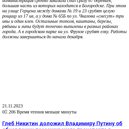
администрация срочно заказала спил сразу 67 деревьев,
большая часть из которых находится в Богородске. При этом
на улице Герцена между домами № 19 и 23 срубят целую
рощицу из 17 ив, а у дома № 65Б по ул. Чкалова «снесут» три
ивы и один клен. Остальные тополя, каштаны, березы,
рябины и липы будут точечно выпилены в разных районах
города. А в городском парке на ул. Фрунзе срубят елку. Работы
должны завершиться до начала декабря.
21.11.2023
0
206
Время чтения меньше минуты
Глеб Никитин доложил Владимиру Путину об