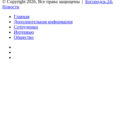
© Copyright 2026, Все права защищены |
Богородск-24-
Новости
Главная
Дополнительная информация
Сотрудники
Интервью
Общество
vk.com
Telegram
Дзен
Вконтакте
Одноклассники
WhatsApp
Telegram
Viber
Кнопка
«Наверх»