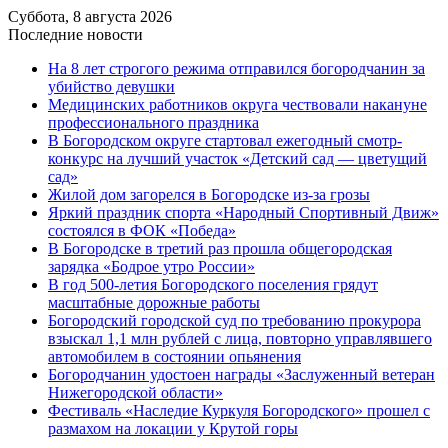
Суббота, 8 августа 2026
Последние новости
На 8 лет строгого режима отправился богородчанин за
убийство девушки
Медицинских работников округа чествовали накануне
профессионального праздника
В Богородском округе стартовал ежегодный смотр-
конкурс на лучший участок «Детский сад — цветущий
сад»
Жилой дом загорелся в Богородске из-за грозы
Яркий праздник спорта «Народный Спортивный Движ»
состоялся в ФОК «Победа»
В Богородске в третий раз прошла общегородская
зарядка «Бодрое утро России»
В год 500-летия Богородского поселения грядут
масштабные дорожные работы
️Богородский городской суд по требованию прокурора
взыскал 1,1 млн рублей с лица, повторно управлявшего
автомобилем в состоянии опьянения
Богородчанин удостоен награды «Заслуженный ветеран
Нижегородской области»
Фестиваль «Наследие Куркуля Богородского» прошел с
размахом на локации у Крутой горы