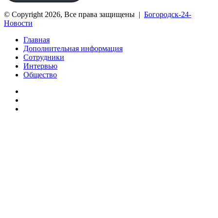
© Copyright 2026, Все права защищены |
Богородск-24-
Новости
Главная
Дополнительная информация
Сотрудники
Интервью
Общество
vk.com
Telegram
Дзен
Вконтакте
Одноклассники
WhatsApp
Telegram
Viber
Кнопка
«Наверх»