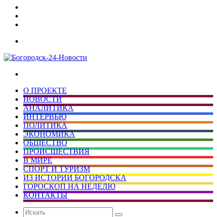
Дзен
Telegram
vk.com
Меню
Искать
О ПРОЕКТЕ
НОВОСТИ
АНАЛИТИКА
ИНТЕРВЬЮ
ПОЛИТИКА
ЭКОНОМИКА
ОБЩЕСТВО
ПРОИСШЕСТВИЯ
В МИРЕ
СПОРТ И ТУРИЗМ
ИЗ ИСТОРИИ БОГОРОДСКА
ГОРОСКОП НА НЕДЕЛЮ
КОНТАКТЫ