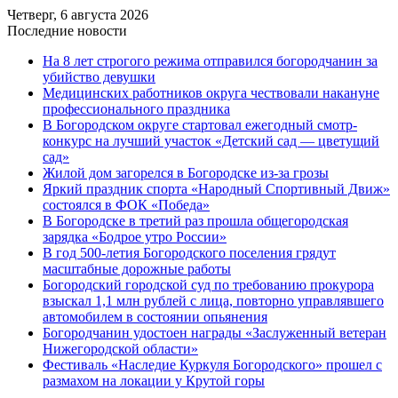
Четверг, 6 августа 2026
Последние новости
На 8 лет строгого режима отправился богородчанин за
убийство девушки
Медицинских работников округа чествовали накануне
профессионального праздника
В Богородском округе стартовал ежегодный смотр-
конкурс на лучший участок «Детский сад — цветущий
сад»
Жилой дом загорелся в Богородске из-за грозы
Яркий праздник спорта «Народный Спортивный Движ»
состоялся в ФОК «Победа»
В Богородске в третий раз прошла общегородская
зарядка «Бодрое утро России»
В год 500-летия Богородского поселения грядут
масштабные дорожные работы
️Богородский городской суд по требованию прокурора
взыскал 1,1 млн рублей с лица, повторно управлявшего
автомобилем в состоянии опьянения
Богородчанин удостоен награды «Заслуженный ветеран
Нижегородской области»
Фестиваль «Наследие Куркуля Богородского» прошел с
размахом на локации у Крутой горы