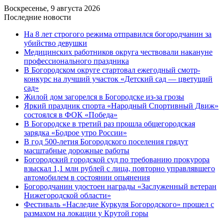
Воскресенье, 9 августа 2026
Последние новости
На 8 лет строгого режима отправился богородчанин за
убийство девушки
Медицинских работников округа чествовали накануне
профессионального праздника
В Богородском округе стартовал ежегодный смотр-
конкурс на лучший участок «Детский сад — цветущий
сад»
Жилой дом загорелся в Богородске из-за грозы
Яркий праздник спорта «Народный Спортивный Движ»
состоялся в ФОК «Победа»
В Богородске в третий раз прошла общегородская
зарядка «Бодрое утро России»
В год 500-летия Богородского поселения грядут
масштабные дорожные работы
️Богородский городской суд по требованию прокурора
взыскал 1,1 млн рублей с лица, повторно управлявшего
автомобилем в состоянии опьянения
Богородчанин удостоен награды «Заслуженный ветеран
Нижегородской области»
Фестиваль «Наследие Куркуля Богородского» прошел с
размахом на локации у Крутой горы