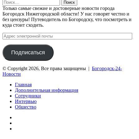
Найти:
Только самые свежие и достоверные новости города
Богородск Нижегородской области! У нас говорят честно и
без цензуры! Путеводитель по Богородску, что посмотреть и
куда стоит сходить.
Адрес
электронной
почты
Подписаться
© Copyright 2026, Все права защищены |
Богородск-24-
Новости
Главная
Дополнительная информация
Сотрудники
Интервью
Общество
vk.com
Telegram
Дзен
Вконтакте
Одноклассники
WhatsApp
Telegram
Viber
Кнопка