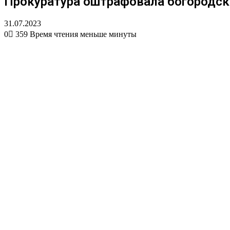
Прокуратура оштрафовала богородск
31.07.2023
0
359
Время чтения меньше минуты
Вконтакте
Одноклассники
WhatsApp
Telegram
Viber
Поделиться
Печатать
через
электронную
почту