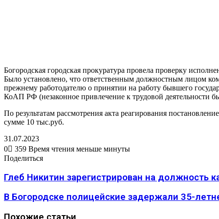
Богородская городская прокуратура провела проверку исполне
Было установлено, что ответственным должностным лицом ком
прежнему работодателю о принятии на работу бывшего государ
КоАП РФ (незаконное привлечение к трудовой деятельности б
По результатам рассмотрения акта реагирования постановлени
сумме 10 тыс.руб.
31.07.2023
0
359
Время чтения меньше минуты
Вконтакте
Одноклассники
WhatsApp
Telegram
Viber
Поделиться
Печатать
Поделиться
через
Вконтакте
Одноклассники
WhatsApp
Telegram
Viber
Поделиться
Печатать
электронную
через
Глеб Никитин зарегистрирован на должность к
почту
электронную
почту
В Богородске полицейские задержали 35-летн
Похожие статьи