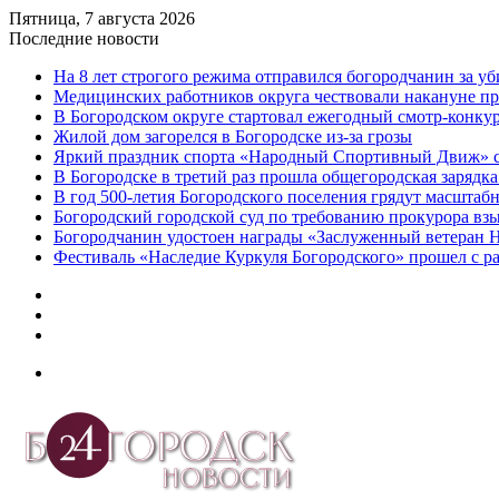
Пятница, 7 августа 2026
Последние новости
На 8 лет строгого режима отправился богородчанин за у
Медицинских работников округа чествовали накануне п
В Богородском округе стартовал ежегодный смотр-конку
Жилой дом загорелся в Богородске из-за грозы
Яркий праздник спорта «Народный Спортивный Движ» с
В Богородске в третий раз прошла общегородская зарядка
В год 500-летия Богородского поселения грядут масшта
️Богородский городской суд по требованию прокурора вз
Богородчанин удостоен награды «Заслуженный ветеран 
Фестиваль «Наследие Куркуля Богородского» прошел с р
Дзен
Telegram
vk.com
Меню