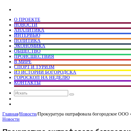
Искать
О ПРОЕКТЕ
НОВОСТИ
АНАЛИТИКА
ИНТЕРВЬЮ
ПОЛИТИКА
ЭКОНОМИКА
ОБЩЕСТВО
ПРОИСШЕСТВИЯ
В МИРЕ
СПОРТ И ТУРИЗМ
ИЗ ИСТОРИИ БОГОРОДСКА
ГОРОСКОП НА НЕДЕЛЮ
КОНТАКТЫ
Искать
Сменить
тему
Случайная
статья
Главная
/
Новости
/
Прокуратура оштрафовала богородское ООО 
Новости