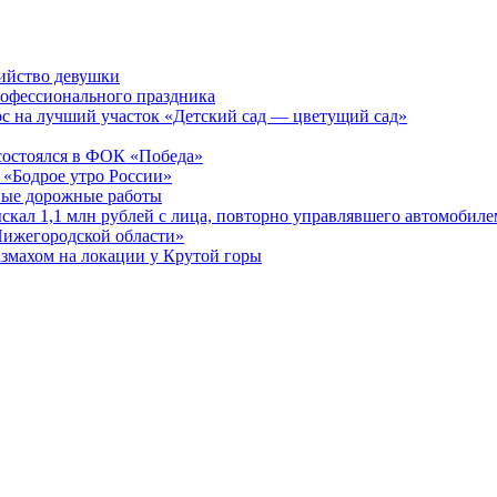
бийство девушки
рофессионального праздника
рс на лучший участок «Детский сад — цветущий сад»
остоялся в ФОК «Победа»
 «Бодрое утро России»
бные дорожные работы
ыскал 1,1 млн рублей с лица, повторно управлявшего автомобиле
Нижегородской области»
азмахом на локации у Крутой горы