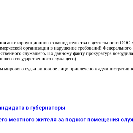
ния антикоррупционного законодательства в деятельности ООО 
мерческой организации в нарушение требований Федерального 
ственного служащего. По данному факту прокуратура возбудила
ывшего государственного служащего).
ем мирового судьи виновное лицо привлечено к административно
андидата в губернаторы
его местного жителя за поджог помещения слу