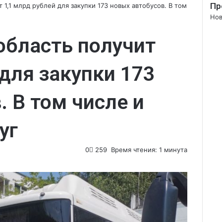
Пр
1,1 млрд рублей для закупки 173 новых автобусов. В том
Зак
Нов
область получит
 для закупки 173
. В том числе и
уг
0
259
Время чтения: 1 минута