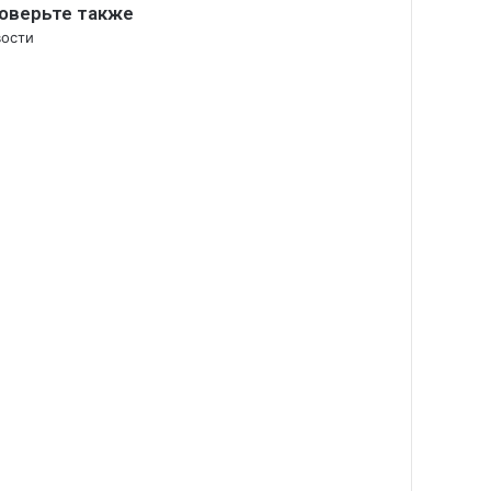
оверьте также
рыть
ости