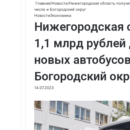
Главная
/
Новости
/
Нижегородская область получит 
числе и Богородский округ
Новости
Экономика
Нижегородская 
1,1 млрд рублей
новых автобусов
Богородский окр
14.07.2023
Вконтакте
Одноклассники
WhatsApp
Telegram
Viber
Поделиться
Печатать
через
электронную
почту