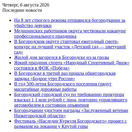
Четверг, 6 августа 2026
Последние новости
На 8 лет строгого режима отправился богородчанин за
убийство девушки
Медицинских работников округа чествовали накануне
профессионального праздника
В Богородском округе стартовал ежегодный смотр-
конкурс на лучший участок «Детский сад — цветущий
сад»
Жилой дом загорелся в Богородске из-за грозы
Яркий праздник спорта «Народный Спортивный Движ»
состоялся в ФОК «Победа»
В Богородске в третий раз прошла общегородская
зарядка «Бодрое утро России»
В год 500-летия Богородского поселения грядут
масштабные дорожные работы
️Богородский городской суд по требованию прокурора
взыскал 1,1 млн рублей с лица, повторно управлявшего
автомобилем в состоянии опьянения
Богородчанин удостоен награды «Заслуженный ветеран
Нижегородской области»
Фестиваль «Наследие Куркуля Богородского» прошел с
размахом на локации у Крутой горы