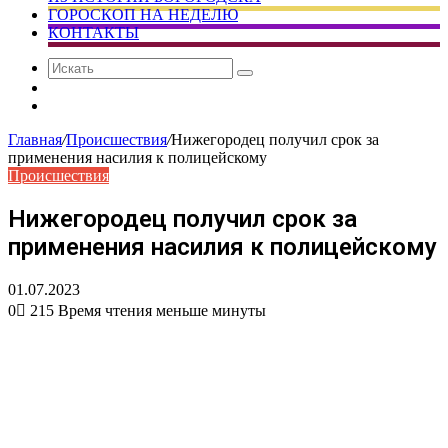
ГОРОСКОП НА НЕДЕЛЮ
КОНТАКТЫ
Искать
Сменить
тему
Случайная
статья
Главная
/
Происшествия
/
Нижегородец получил срок за
применения насилия к полицейскому
Происшествия
Нижегородец получил срок за
применения насилия к полицейскому
01.07.2023
0
215
Время чтения меньше минуты