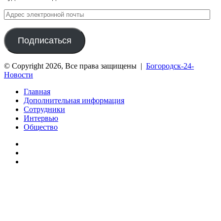
Адрес
электронной
почты
Подписаться
© Copyright 2026, Все права защищены |
Богородск-24-
Новости
Главная
Дополнительная информация
Сотрудники
Интервью
Общество
vk.com
Telegram
Дзен
Вконтакте
Одноклассники
WhatsApp
Telegram
Viber
Кнопка
«Наверх»