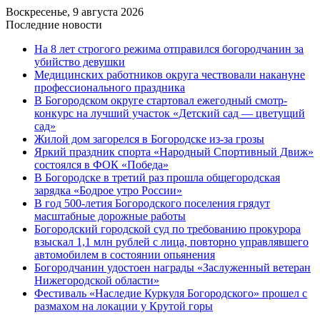
Воскресенье, 9 августа 2026
Последние новости
На 8 лет строгого режима отправился богородчанин за
убийство девушки
Медицинских работников округа чествовали накануне
профессионального праздника
В Богородском округе стартовал ежегодный смотр-
конкурс на лучший участок «Детский сад — цветущий
сад»
Жилой дом загорелся в Богородске из-за грозы
Яркий праздник спорта «Народный Спортивный Движ»
состоялся в ФОК «Победа»
В Богородске в третий раз прошла общегородская
зарядка «Бодрое утро России»
В год 500-летия Богородского поселения грядут
масштабные дорожные работы
️Богородский городской суд по требованию прокурора
взыскал 1,1 млн рублей с лица, повторно управлявшего
автомобилем в состоянии опьянения
Богородчанин удостоен награды «Заслуженный ветеран
Нижегородской области»
Фестиваль «Наследие Куркуля Богородского» прошел с
размахом на локации у Крутой горы