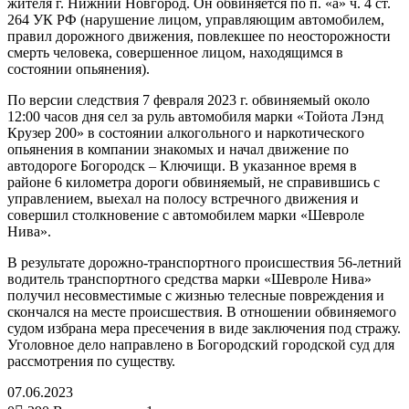
жителя г. Нижний Новгород. Он обвиняется по п. «а» ч. 4 ст.
264 УК РФ (нарушение лицом, управляющим автомобилем,
правил дорожного движения, повлекшее по неосторожности
смерть человека, совершенное лицом, находящимся в
состоянии опьянения).
По версии следствия 7 февраля 2023 г. обвиняемый около
12:00 часов дня сел за руль автомобиля марки «Тойота Лэнд
Крузер 200» в состоянии алкогольного и наркотического
опьянения в компании знакомых и начал движение по
автодороге Богородск – Ключищи. В указанное время в
районе 6 километра дороги обвиняемый, не справившись с
управлением, выехал на полосу встречного движения и
совершил столкновение с автомобилем марки «Шевроле
Нива».
В результате дорожно-транспортного происшествия 56-летний
водитель транспортного средства марки «Шевроле Нива»
получил несовместимые с жизнью телесные повреждения и
скончался на месте происшествия. В отношении обвиняемого
судом избрана мера пресечения в виде заключения под стражу.
Уголовное дело направлено в Богородский городской суд для
рассмотрения по существу.
07.06.2023