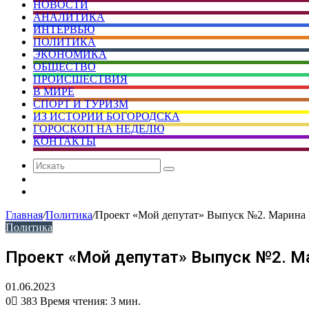
НОВОСТИ
АНАЛИТИКА
ИНТЕРВЬЮ
ПОЛИТИКА
ЭКОНОМИКА
ОБЩЕСТВО
ПРОИСШЕСТВИЯ
В МИРЕ
СПОРТ И ТУРИЗМ
ИЗ ИСТОРИИ БОГОРОДСКА
ГОРОСКОП НА НЕДЕЛЮ
КОНТАКТЫ
Искать
Сменить
тему
Случайная
статья
Главная
/
Политика
/
Проект «Мой депутат» Выпуск №2. Марина 
Политика
Проект «Мой депутат» Выпуск №2. Ма
01.06.2023
0
383
Время чтения: 3 мин.