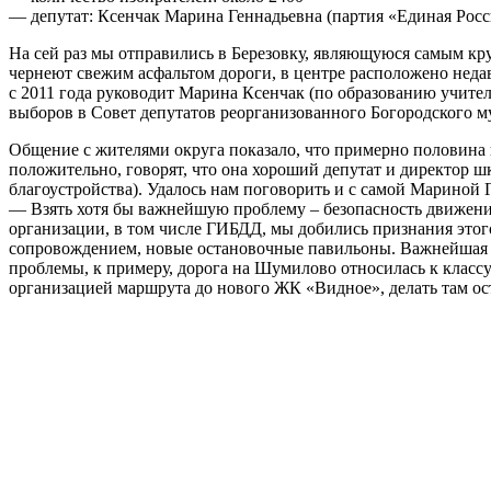
— депутат: Ксенчак Марина Геннадьевна (партия «Единая Росс
На сей раз мы отправились в Березовку, являющуюся самым кру
чернеют свежим асфальтом дороги, в центре расположено неда
с 2011 года руководит Марина Ксенчак (по образованию учител
выборов в Совет депутатов реорганизованного Богородского му
Общение с жителями округа показало, что примерно половина из
положительно, говорят, что она хороший депутат и директор ш
благоустройства). Удалось нам поговорить и с самой Мариной Г
— Взять хотя бы важнейшую проблему – безопасность движения.
организации, в том числе ГИБДД, мы добились признания этог
сопровождением, новые остановочные павильоны. Важнейшая за
проблемы, к примеру, дорога на Шумилово относилась к класс
организацией маршрута до нового ЖК «Видное», делать там ос