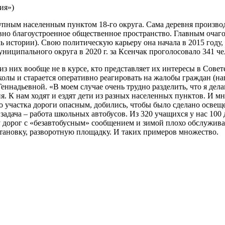
ия»)
пным населенным пунктом 18-го округа. Сама деревня производи
вно благоустроенное общественное пространство. Главным очаго
ь истории). Свою политическую карьеру она начала в 2015 году,
ниципального округа в 2020 г. за Ксенчак проголосовало 341 че
 них вообще не в курсе, кто представляет их интересы в Совете
колы и старается оперативно реагировать на жалобы граждан (н
еннадьевной. «В моем случае очень трудно разделить, что я делаю
 К нам ходят и ездят дети из разных населенных пунктов. И мно
о участка дороги опасным, добились, чтобы было сделано осве
дача – работа школьных автобусов. Из 320 учащихся у нас 100 
у дорог с «безавтобусным» сообщением и зимой плохо обслуживал
тановку, разворотную площадку. И таких примеров множество.