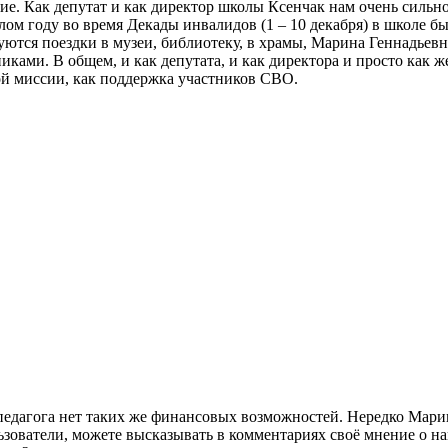
чие. Как депутат и как директор школы Ксенчак нам очень сильн
лом году во время Декады инвалидов (1 – 10 декабря) в школе б
уются поездки в музеи, библиотеку, в храмы, Марина Геннадьев
иками. В общем, и как депутата, и как директора и просто как 
ой миссии, как поддержка участников СВО.
-педагога нет таких же финансовых возможностей. Нередко Мари
ьзователи, можете высказывать в комментариях своё мнение о н