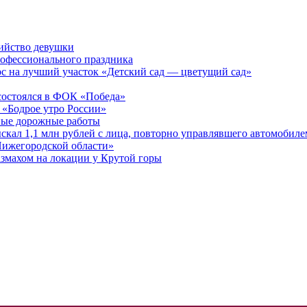
бийство девушки
рофессионального праздника
рс на лучший участок «Детский сад — цветущий сад»
остоялся в ФОК «Победа»
 «Бодрое утро России»
бные дорожные работы
ыскал 1,1 млн рублей с лица, повторно управлявшего автомобиле
Нижегородской области»
азмахом на локации у Крутой горы