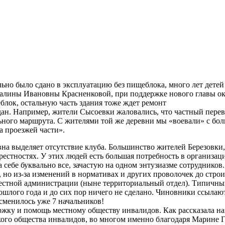
ьно было сдано в эксплуатацию без пищеблока, много лет детей 
Галины Ивановны Красненковой, при поддержке нового главы ок
блок, остальную часть здания тоже ждет ремонт
ан. Например, жители Сысоевки жаловались, что частный перев
ного маршрута. С жителями той же деревни мы «воевали» с боль
а проезжей части».
вна выделяет отсутствие клуба. Большинство жителей Березовки,
естностях. У этих людей есть большая потребность в организац
а себе буквально все, зачастую на одном энтузиазме сотруднико
 но из-за изменений в нормативах и других проволочек до строи
естной администрации (ныне территориальный отдел). Типичный
ошлого года и до сих пор ничего не сделано. Чиновники ссылаютс
 сменилось уже 7 начальников!
ржку и помощь местному обществу инвалидов. Как рассказала н
го общества инвалидов, во многом именно благодаря Марине Ге