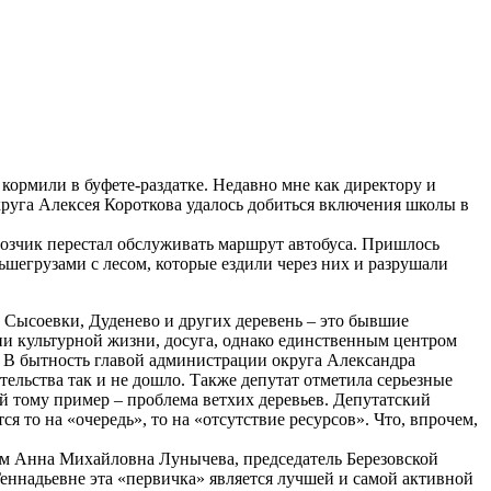
кормили в буфете-раздатке. Недавно мне как директору и
руга Алексея Короткова удалось добиться включения школы в
озчик перестал обслуживать маршрут автобуса. Пришлось
шегрузами с лесом, которые ездили через них и разрушали
 Сысоевки, Дуденево и других деревень – это бывшие
ии культурной жизни, досуга, однако единственным центром
в. В бытность главой администрации округа Александра
тельства так и не дошло. Также депутат отметила серьезные
 тому пример – проблема ветхих деревьев. Депутатский
я то на «очередь», то на «отсутствие ресурсов». Что, впрочем,
ам Анна Михайловна Лунычева, председатель Березовской
ннадьевне эта «первичка» является лучшей и самой активной