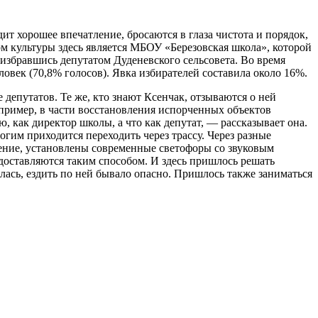
т хорошее впечатление, бросаются в глаза чистота и порядок,
м культуры здесь является МБОУ «Березовская школа», которой
 избравшись депутатом Дуденевского сельсовета. Во время
ловек (70,8% голосов). Явка избирателей составила около 16%.
 депутатов. Те же, кто знают Ксенчак, отзываются о ней
апример, в части восстановления испорченных объектов
, как директор школы, а что как депутат, — рассказывает она.
гим приходится переходить через трассу. Через разные
щение, установлены современные светофоры со звуковым
доставляются таким способом. И здесь пришлось решать
ась, ездить по ней бывало опасно. Пришлось также заниматься