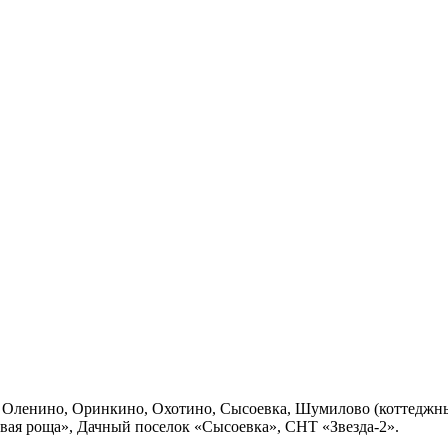
, Оленино, Оринкино, Охотино, Сысоевка, Шумилово (коттеджные
вая роща», Дачный поселок «Сысоевка», СНТ «Звезда-2».