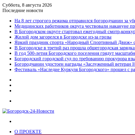
Суббота, 8 августа 2026
Последние новости
На 8 лет строгого режима отправился богородчанин за у
Медицинских работников округа чествовали накануне п
В Богородском округе стартовал ежегодный смотр-конку
Жилой дом загорелся в Богородске из-за грозы
Яркий праздник спорта «Народный Спортивный Движ» с
В Богородске в третий раз прошла общегородская зарядка
В год 500-летия Богородского поселения грядут масшта
️Богородский городской суд по требованию прокурора вз
Богородчанин удостоен награды «Заслуженный ветеран 
Фестиваль «Наследие Куркуля Богородского» прошел с р
Дзен
Telegram
vk.com
Меню
Искать
О ПРОЕКТЕ