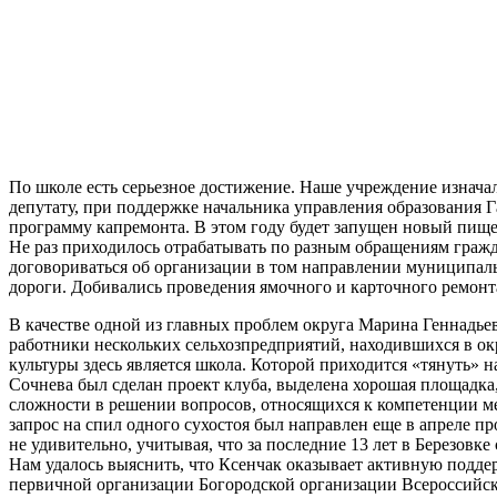
По школе есть серьезное достижение. Наше учреждение изначал
депутату, при поддержке начальника управления образования 
программу капремонта. В этом году будет запущен новый пище
Не раз приходилось отрабатывать по разным обращениям гражд
договориваться об организации в том направлении муниципаль
дороги. Добивались проведения ямочного и карточного ремонт
В качестве одной из главных проблем округа Марина Геннадье
работники нескольких сельхозпредприятий, находившихся в окр
культуры здесь является школа. Которой приходится «тянуть» н
Сочнева был сделан проект клуба, выделена хорошая площадка,
сложности в решении вопросов, относящихся к компетенции м
запрос на спил одного сухостоя был направлен еще в апреле пр
не удивительно, учитывая, что за последние 13 лет в Березовке
Нам удалось выяснить, что Ксенчак оказывает активную подде
первичной организации Богородской организации Всероссийско