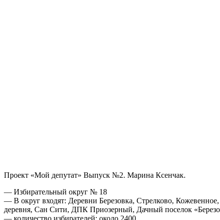
Вконтакте
Одноклассники
WhatsApp
Telegram
Viber
Поделиться
Печатать
через
электронную
почту
Проект «Мой депутат» Выпуск №2. Марина Ксенчак.
— Избирательный округ № 18
— В округ входят: Деревни Березовка, Стрелково, Кожевенное
деревня, Сан Сити, ДПК Приозерный, Дачный поселок «Березо
— количество избирателей: около 2400