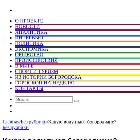
Искать
О ПРОЕКТЕ
НОВОСТИ
АНАЛИТИКА
ИНТЕРВЬЮ
ПОЛИТИКА
ЭКОНОМИКА
ОБЩЕСТВО
ПРОИСШЕСТВИЯ
В МИРЕ
СПОРТ И ТУРИЗМ
ИЗ ИСТОРИИ БОГОРОДСКА
ГОРОСКОП НА НЕДЕЛЮ
КОНТАКТЫ
Искать
Сменить
тему
Случайная
статья
Главная
/
Без рубрики
/
Какую воду пьют богородчане?
Без рубрики