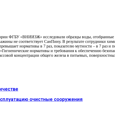
ории ФГБУ «ВНИИЗЖ» исследовали образцы воды, отобранные з
кважины не соответствует СанПину. В результате сотрудники хим
евышает нормативы в 7 раз, показателю мутности – в 7 раз и пок
Гигиенические нормативы и требования к обеспечению безопасн
ассовой концентрации общего железа в питьевых, поверхностны
ичестве
 эксплуатацию очистные сооружения