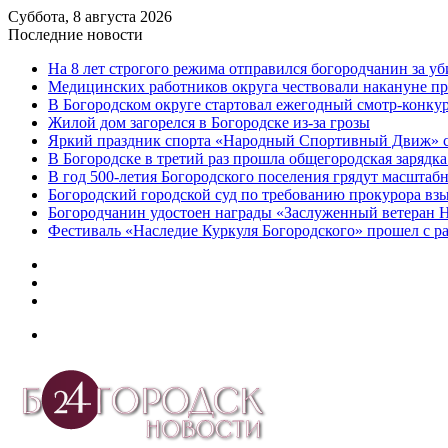
Суббота, 8 августа 2026
Последние новости
На 8 лет строгого режима отправился богородчанин за у
Медицинских работников округа чествовали накануне п
В Богородском округе стартовал ежегодный смотр-конку
Жилой дом загорелся в Богородске из-за грозы
Яркий праздник спорта «Народный Спортивный Движ» с
В Богородске в третий раз прошла общегородская зарядка
В год 500-летия Богородского поселения грядут масшта
️Богородский городской суд по требованию прокурора вз
Богородчанин удостоен награды «Заслуженный ветеран 
Фестиваль «Наследие Куркуля Богородского» прошел с р
Дзен
Telegram
vk.com
Меню