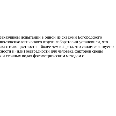
аказчиком испытаний в одной из скважин Богородского
ико-токсикологического отдела лаборатории установили, что
азателю цветности – более чем в 2 раза, что свидетельствует о
ости и (или) безвредности для человека факторов среды
х и сточных водах фотометрическим методом с