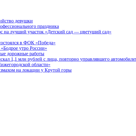
бийство девушки
рофессионального праздника
рс на лучший участок «Детский сад — цветущий сад»
остоялся в ФОК «Победа»
 «Бодрое утро России»
бные дорожные работы
ыскал 1,1 млн рублей с лица, повторно управлявшего автомобиле
Нижегородской области»
азмахом на локации у Крутой горы