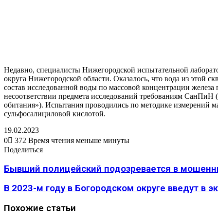
Недавно, специалисты Нижегородской испытательной лаборат
округа Нижегородской области. Оказалось, что вода из этой с
состав исследованной воды по массовой концентрации железа пр
несоответствии предмета исследований требованиям СанПиН («
обитания»). Испытания проводились по методике измерений м
сульфосалициловой кислотой.
19.02.2023
0
372
Время чтения меньше минуты
Вконтакте
Одноклассники
WhatsApp
Telegram
Viber
Поделиться
Печатать
Поделиться
через
Вконтакте
Одноклассники
WhatsApp
Telegram
Viber
Поделиться
Печатать
электронную
через
Бывший полицейский подозревается в мошенн
почту
электронную
почту
В 2023-м году в Богородском округе введут в
Похожие статьи