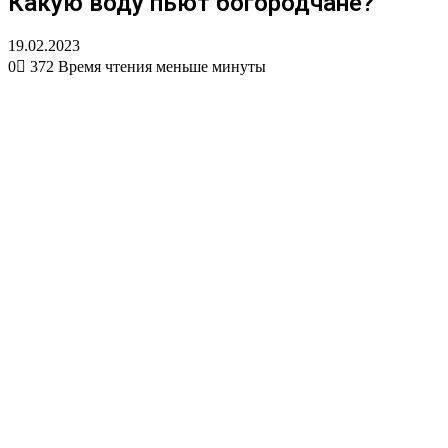
Какую воду пьют богородчане?
19.02.2023
0
372
Время чтения меньше минуты
Вконтакте
Одноклассники
WhatsApp
Telegram
Viber
Поделиться
Печатать
через
электронную
почту