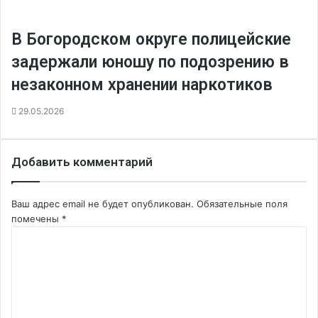
В Богородском округе полицейские
задержали юношу по подозрению в
незаконном хранении наркотиков
29.05.2026
Добавить комментарий
Ваш адрес email не будет опубликован.
Обязательные поля
помечены
*
К
о
м
м
е
н