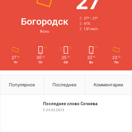
27
Богородск
27º - 21º
41%
1.91 км/ч
Ясно
27
30
25
22
23
℃
℃
℃
℃
℃
Чт
Пт
Сб
Вс
Пн
Популярное
Последнее
Комментарии
Последнее слово Сочнева
23.03.2023