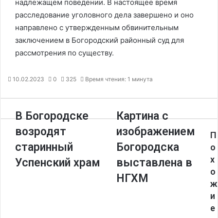
надлежащем поведении. В настоящее время
расследование уголовного дела завершено и оно
направлено с утвержденным обвинительным
заключением в Богородский районный суд для
рассмотрения по существу.
10.02.2023
0
325
Время чтения: 1 минута
В Богородске
Картина с
возродят
изображением
П
старинный
Богородска
о
х
Успенский храм
выставлена в
о
НГХМ
ж
и
е