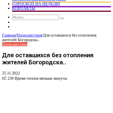
ГОРОСКОП НА НЕДЕЛЮ
КОНТАКТЫ
Искать
Сменить
тему
Случайная
статья
Главная
/
Происшествия
/
Для оставшихся без отопления
жителей Богородска..
Происшествия
Для оставшихся без отопления
жителей Богородска..
25.11.2022
0
239
Время чтения меньше минуты