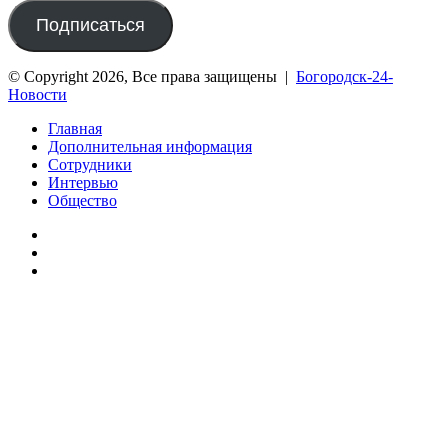
почты
Подписаться
© Copyright 2026, Все права защищены |
Богородск-24-
Новости
Главная
Дополнительная информация
Сотрудники
Интервью
Общество
vk.com
Telegram
Дзен
Вконтакте
Одноклассники
WhatsApp
Telegram
Viber
Кнопка
«Наверх»