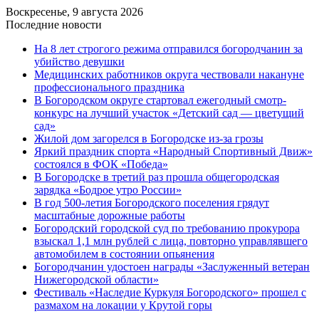
Воскресенье, 9 августа 2026
Последние новости
На 8 лет строгого режима отправился богородчанин за
убийство девушки
Медицинских работников округа чествовали накануне
профессионального праздника
В Богородском округе стартовал ежегодный смотр-
конкурс на лучший участок «Детский сад — цветущий
сад»
Жилой дом загорелся в Богородске из-за грозы
Яркий праздник спорта «Народный Спортивный Движ»
состоялся в ФОК «Победа»
В Богородске в третий раз прошла общегородская
зарядка «Бодрое утро России»
В год 500-летия Богородского поселения грядут
масштабные дорожные работы
️Богородский городской суд по требованию прокурора
взыскал 1,1 млн рублей с лица, повторно управлявшего
автомобилем в состоянии опьянения
Богородчанин удостоен награды «Заслуженный ветеран
Нижегородской области»
Фестиваль «Наследие Куркуля Богородского» прошел с
размахом на локации у Крутой горы