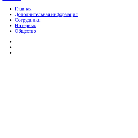
Главная
Дополнительная информация
Сотрудники
Интервью
Общество
vk.com
Telegram
Дзен
Вконтакте
Одноклассники
WhatsApp
Telegram
Viber
Кнопка
«Наверх»