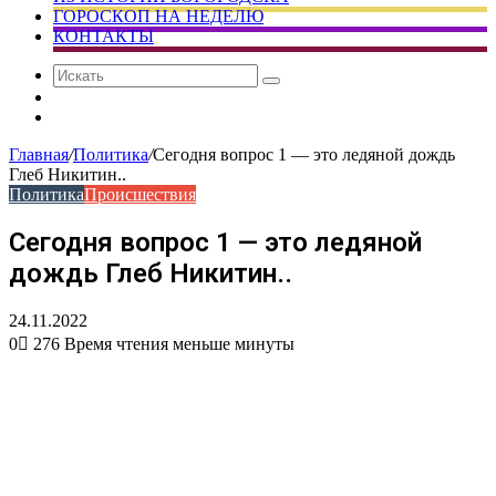
ГОРОСКОП НА НЕДЕЛЮ
КОНТАКТЫ
Искать
Сменить
тему
Случайная
статья
Главная
/
Политика
/
Сегодня вопрос 1 — это ледяной дождь
Глеб Никитин..
Политика
Происшествия
Сегодня вопрос 1 — это ледяной
дождь Глеб Никитин..
24.11.2022
0
276
Время чтения меньше минуты