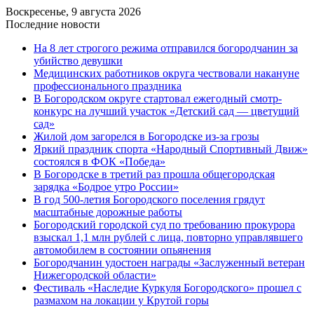
Воскресенье, 9 августа 2026
Последние новости
На 8 лет строгого режима отправился богородчанин за
убийство девушки
Медицинских работников округа чествовали накануне
профессионального праздника
В Богородском округе стартовал ежегодный смотр-
конкурс на лучший участок «Детский сад — цветущий
сад»
Жилой дом загорелся в Богородске из-за грозы
Яркий праздник спорта «Народный Спортивный Движ»
состоялся в ФОК «Победа»
В Богородске в третий раз прошла общегородская
зарядка «Бодрое утро России»
В год 500-летия Богородского поселения грядут
масштабные дорожные работы
️Богородский городской суд по требованию прокурора
взыскал 1,1 млн рублей с лица, повторно управлявшего
автомобилем в состоянии опьянения
Богородчанин удостоен награды «Заслуженный ветеран
Нижегородской области»
Фестиваль «Наследие Куркуля Богородского» прошел с
размахом на локации у Крутой горы