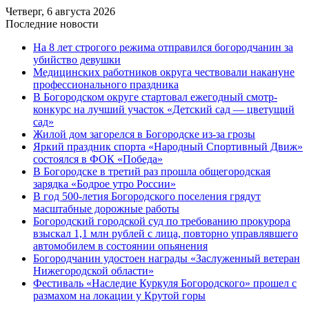
Четверг, 6 августа 2026
Последние новости
На 8 лет строгого режима отправился богородчанин за
убийство девушки
Медицинских работников округа чествовали накануне
профессионального праздника
В Богородском округе стартовал ежегодный смотр-
конкурс на лучший участок «Детский сад — цветущий
сад»
Жилой дом загорелся в Богородске из-за грозы
Яркий праздник спорта «Народный Спортивный Движ»
состоялся в ФОК «Победа»
В Богородске в третий раз прошла общегородская
зарядка «Бодрое утро России»
В год 500-летия Богородского поселения грядут
масштабные дорожные работы
️Богородский городской суд по требованию прокурора
взыскал 1,1 млн рублей с лица, повторно управлявшего
автомобилем в состоянии опьянения
Богородчанин удостоен награды «Заслуженный ветеран
Нижегородской области»
Фестиваль «Наследие Куркуля Богородского» прошел с
размахом на локации у Крутой горы