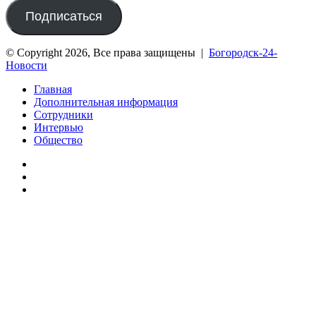
почты
Подписаться
© Copyright 2026, Все права защищены |
Богородск-24-
Новости
Главная
Дополнительная информация
Сотрудники
Интервью
Общество
vk.com
Telegram
Дзен
Вконтакте
Одноклассники
WhatsApp
Telegram
Viber
Кнопка
«Наверх»