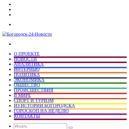
Дзен
Telegram
vk.com
Меню
Искать
О ПРОЕКТЕ
НОВОСТИ
АНАЛИТИКА
ИНТЕРВЬЮ
ПОЛИТИКА
ЭКОНОМИКА
ОБЩЕСТВО
ПРОИСШЕСТВИЯ
В МИРЕ
СПОРТ И ТУРИЗМ
ИЗ ИСТОРИИ БОГОРОДСКА
ГОРОСКОП НА НЕДЕЛЮ
КОНТАКТЫ