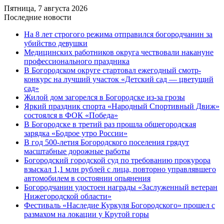
Пятница, 7 августа 2026
Последние новости
На 8 лет строгого режима отправился богородчанин за
убийство девушки
Медицинских работников округа чествовали накануне
профессионального праздника
В Богородском округе стартовал ежегодный смотр-
конкурс на лучший участок «Детский сад — цветущий
сад»
Жилой дом загорелся в Богородске из-за грозы
Яркий праздник спорта «Народный Спортивный Движ»
состоялся в ФОК «Победа»
В Богородске в третий раз прошла общегородская
зарядка «Бодрое утро России»
В год 500-летия Богородского поселения грядут
масштабные дорожные работы
️Богородский городской суд по требованию прокурора
взыскал 1,1 млн рублей с лица, повторно управлявшего
автомобилем в состоянии опьянения
Богородчанин удостоен награды «Заслуженный ветеран
Нижегородской области»
Фестиваль «Наследие Куркуля Богородского» прошел с
размахом на локации у Крутой горы