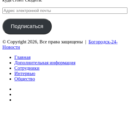
Адрес
электронной
почты
Подписаться
© Copyright 2026, Все права защищены |
Богородск-24-
Новости
Главная
Дополнительная информация
Сотрудники
Интервью
Общество
vk.com
Telegram
Дзен
Вконтакте
Одноклассники
WhatsApp
Telegram
Viber
Кнопка
«Наверх»