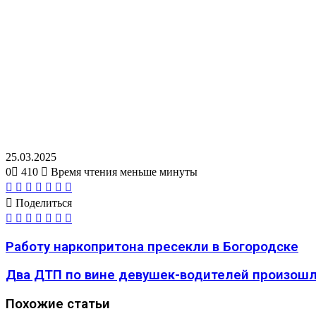
25.03.2025
0
410
Время чтения меньше минуты
Вконтакте
Одноклассники
WhatsApp
Telegram
Viber
Поделиться
Печатать
через
Поделиться
электронную
Вконтакте
Одноклассники
WhatsApp
Telegram
Viber
Поделиться
Печатать
почту
через
электронную
Работу наркопритона пресекли в Богородске
почту
Два ДТП по вине девушек-водителей произошл
Похожие статьи