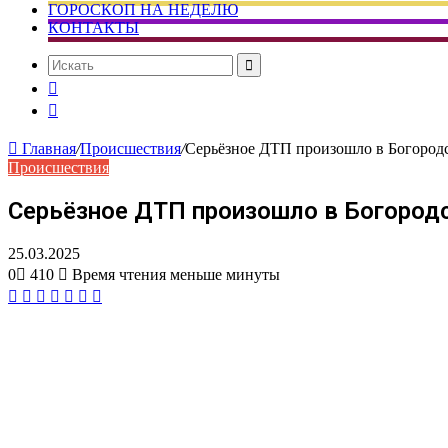
ГОРОСКОП НА НЕДЕЛЮ
КОНТАКТЫ
Искать
Сменить
тему
Случайная
статья
Главная
/
Происшествия
/
Серьёзное ДТП произошло в Богородс
Происшествия
Серьёзное ДТП произошло в Богородс
25.03.2025
0
410
Время чтения меньше минуты
Вконтакте
Одноклассники
WhatsApp
Telegram
Viber
Поделиться
Печатать
через
электронную
почту