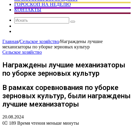
ГОРОСКОП НА НЕДЕЛЮ
КОНТАКТЫ
Искать
Сменить
тему
Случайная
статья
Главная
/
Сельское хозяйство
/
Награждены лучшие
механизаторы по уборке зерновых культур
Сельское хозяйство
Награждены лучшие механизаторы
по уборке зерновых культур
В рамках соревнования по уборке
зерновых культур, были награждены
лучшие механизаторы
20.08.2024
0
189
Время чтения меньше минуты