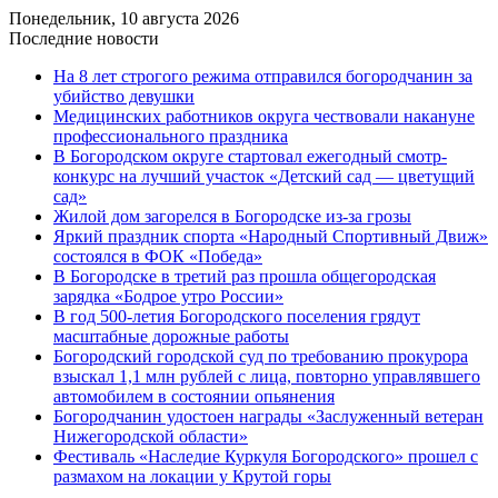
Понедельник, 10 августа 2026
Последние новости
На 8 лет строгого режима отправился богородчанин за
убийство девушки
Медицинских работников округа чествовали накануне
профессионального праздника
В Богородском округе стартовал ежегодный смотр-
конкурс на лучший участок «Детский сад — цветущий
сад»
Жилой дом загорелся в Богородске из-за грозы
Яркий праздник спорта «Народный Спортивный Движ»
состоялся в ФОК «Победа»
В Богородске в третий раз прошла общегородская
зарядка «Бодрое утро России»
В год 500-летия Богородского поселения грядут
масштабные дорожные работы
️Богородский городской суд по требованию прокурора
взыскал 1,1 млн рублей с лица, повторно управлявшего
автомобилем в состоянии опьянения
Богородчанин удостоен награды «Заслуженный ветеран
Нижегородской области»
Фестиваль «Наследие Куркуля Богородского» прошел с
размахом на локации у Крутой горы